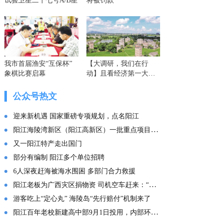
试验卫星二十七号A/B星
将被罚款
我市首届渔安“互保杯”
【大调研，我们在行
象棋比赛启幕
动】且看经济第一大省
的这份“文化答卷” ——
广东文化传承创新发展
公众号热文
的实践探索
迎来新机遇 国家重磅专项规划，点名阳江
阳江海陵湾新区（阳江高新区）一批重点项目集中投产
又一阳江特产走出国门
部分有编制 阳江多个单位招聘
6人深夜赶海被海水围困 多部门合力救援
阳江老板为广西灾区捐物资 司机空车赶来：“免费拉！”
游客吃上“定心丸” 海陵岛“先行赔付”机制来了
阳江百年老校新建高中部9月1日投用，内部环境曝光