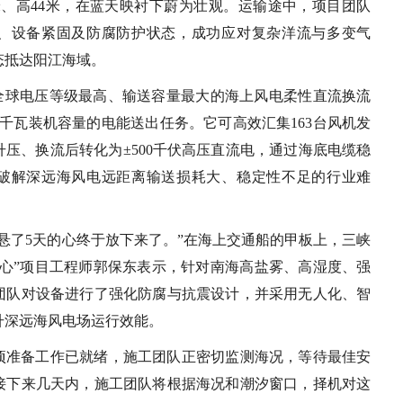
.5米、高44米，在蓝天映衬下蔚为壮观。运输途中，项目团队
、设备紧固及防腐防护状态，成功应对复杂洋流与多变气
态抵达阳江海域。
前全球电压等级最高、输送容量最大的海上风电柔性直流换流
万千瓦装机容量的电能送出任务。它可高效汇集163台风机发
升压、换流后转化为±500千伏高压直流电，通过海底电缆稳
破解深远海风电远距离输送损耗大、稳定性不足的行业难
悬了5天的心终于放下来了。”在海上交通船的甲板上，三峡
之心”项目工程师郭保东表示，针对南海高盐雾、高湿度、强
团队对设备进行了强化防腐与抗震设计，并采用无人化、智
升深远海风电场运行效能。
项准备工作已就绪，施工团队正密切监测海况，等待最佳安
接下来几天内，施工团队将根据海况和潮汐窗口，择机对这