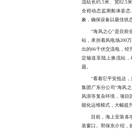
流站长85.5米、宽82
全程动态监测船体姿态
象，确保设备以最佳状
“海风之心”是目
站，承担着风电场200
出的66千伏交流电，经
定输送至陆上换流站，
题。
“看着它平安抵达，
集团广东分公司“海风
风浪等复杂环境，项目
能化运维模式，大幅提
目前，海上安装各
装窗口。郭保东介绍，