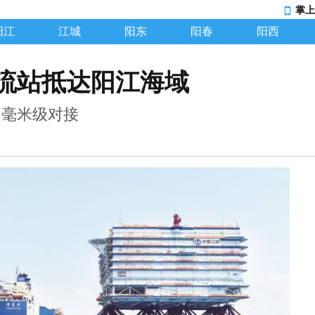
掌上
阳江
江城
阳东
阳春
阳西
流站抵达阳江海域
迎毫米级对接