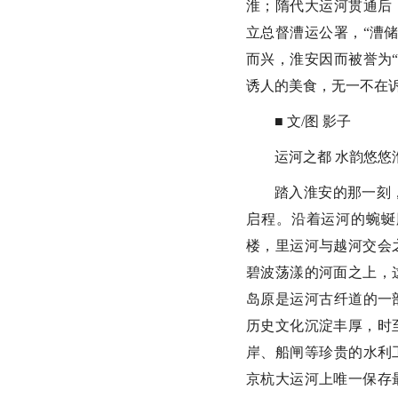
淮；隋代大运河贯通后
立总督漕运公署，“漕
而兴，淮安因而被誉为
诱人的美食，无一不在
■ 文/图 影子
运河之都 水韵悠悠
踏入淮安的那一刻
启程。沿着运河的蜿蜒
楼，里运河与越河交会
碧波荡漾的河面之上，这
岛原是运河古纤道的一
历史文化沉淀丰厚，时
岸、船闸等珍贵的水利
京杭大运河上唯一保存