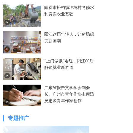
阳春市松柏镇冲垌村冬修水
利夯实农业基础
阳江这届年轻人，让猪肠碌
变新国潮
“上门做饭”走红，阳江00后
解锁就业新赛道
广东省报告文学学会副会
长、广州市青年作协主席汤
炎忠谈青年作家创作
专题推广