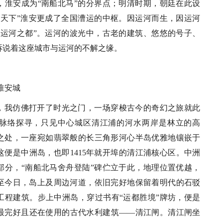
，淮安成为“南船北马”的分界点；明清时期，朝廷在此设
储天下”淮安更成了全国漕运的中枢。因运河而生，因运河
“运河之都”。运河的波光中，古老的建筑、悠悠的号子、
诉说着这座城市与运河的不解之缘。
淮安城
，我仿佛打开了时光之门，一场穿梭古今的奇幻之旅就此
脉络探寻，只见中心城区清江浦的河水两岸是林立的高
之处，一座宛如翡翠般的长三角形河心半岛优雅地镶嵌于
便是中洲岛，也即1415年就开埠的清江浦核心区。中洲
部分，“南船北马舍舟登陆”碑伫立于此，地理位置优越，
至今日，岛上及周边河道，依旧完好地保留着明代的石驳
工程建筑。步上中洲岛，穿过书有“运都胜境”牌坊，便是
最完好且还在使用的古代水利建筑——清江闸。清江闸坐