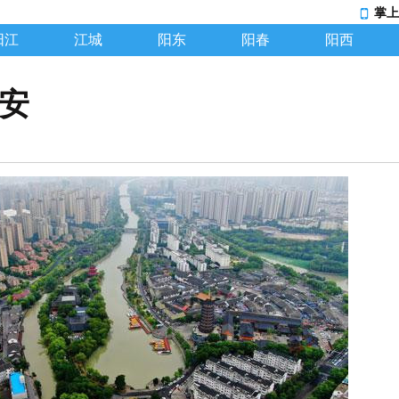
掌上
阳江
江城
阳东
阳春
阳西
淮安