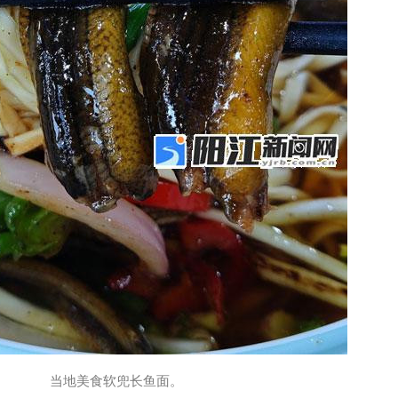
当地美食软兜长鱼面。