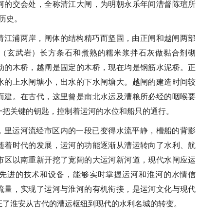
河的交会处，全称清江大闸，为明朝永乐年间漕督陈瑄所
的历史。
清江浦两岸，闸体的结构精巧而坚固，由正闸和越闸两部
（玄武岩）长方条石和煮熟的糯米浆拌石灰做黏合剂砌
动的木桥，越闸是固定的木桥，现在均是钢筋水泥桥。正
水的上水闸塘小，出水的下水闸塘大。越闸的建造时间较
而建。在古代，这里曾是南北水运及漕粮所必经的咽喉要
一把关键的钥匙，控制着运河的水位和船只的通行。
，里运河流经市区内的一段已变得水流平静，槽船的背影
随着时代的发展，运河的功能逐渐从漕运转向了水利、航
市区以南重新开挖了宽阔的大运河新河道，现代水闸应运
先进的技术和设备，能够实时掌握运河和淮河的水情信
流量，实现了运河与淮河的有机衔接，是运河文化与现代
证了淮安从古代的漕运枢纽到现代的水利名城的转变。