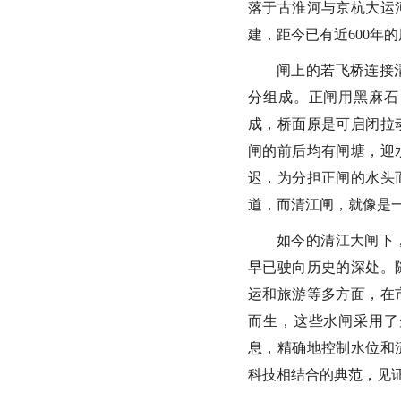
落于古淮河与京杭大运
建，距今已有近600年
闸上的若飞桥连接
分组成。正闸用黑麻石
成，桥面原是可启闭拉
闸的前后均有闸塘，迎
迟，为分担正闸的水头
道，而清江闸，就像是
如今的清江大闸下
早已驶向历史的深处。
运和旅游等多方面，在
而生，这些水闸采用了
息，精确地控制水位和
科技相结合的典范，见