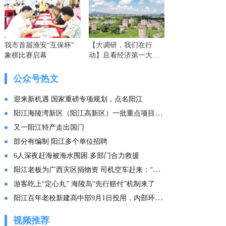
我市首届渔安“互保杯”
【大调研，我们在行
象棋比赛启幕
动】且看经济第一大省
的这份“文化答卷” ——
广东文化传承创新发展
公众号热文
的实践探索
迎来新机遇 国家重磅专项规划，点名阳江
阳江海陵湾新区（阳江高新区）一批重点项目集中投产
又一阳江特产走出国门
部分有编制 阳江多个单位招聘
6人深夜赶海被海水围困 多部门合力救援
阳江老板为广西灾区捐物资 司机空车赶来：“免费拉！”
游客吃上“定心丸” 海陵岛“先行赔付”机制来了
阳江百年老校新建高中部9月1日投用，内部环境曝光
视频推荐