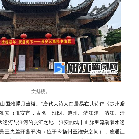
文魁楼。
，山围雉堞月当楼。”唐代大诗人白居易在其诗作《楚州赠
淮安（淮安市，古名：淮阴、楚州、清江浦、清江、清
大运河与淮河的交汇之地，淮安的城市血脉里流淌着水运
吴王夫差开凿邗沟（位于今扬州至淮安之间），连通江