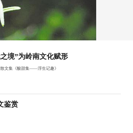
我之境”为岭南文化赋形
骥散文集《酸甜集——浮生记趣》
文鉴赏