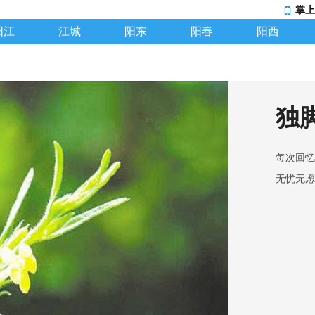
掌上
阳江
江城
阳东
阳春
阳西
独
每次回忆
无忧无虑