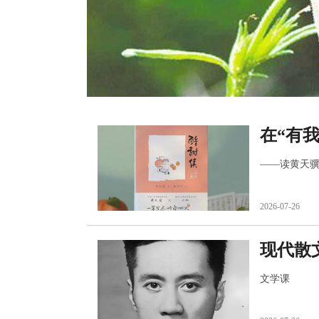
在“有
——读黄天
2026-07-26
现代散
文学课