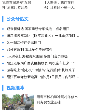
我市首届渔安“互保
【大调研，我们在行
杯”象棋比赛启幕
动】且看经济第一大省
的这份“文化答卷” ——
广东文化传承创新发展
公众号热文
的实践探索
迎来新机遇 国家重磅专项规划，点名阳江
阳江海陵湾新区（阳江高新区）一批重点项目集中投产
又一阳江特产走出国门
部分有编制 阳江多个单位招聘
6人深夜赶海被海水围困 多部门合力救援
阳江老板为广西灾区捐物资 司机空车赶来：“免费拉！”
游客吃上“定心丸” 海陵岛“先行赔付”机制来了
阳江百年老校新建高中部9月1日投用，内部环境曝光
视频推荐
阳春市松柏镇冲垌村冬修水
利夯实农业基础