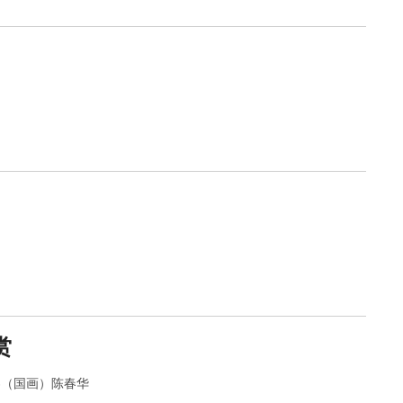
赏
界（国画）陈春华