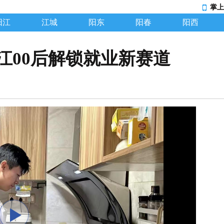
掌上
阳江
江城
阳东
阳春
阳西
江00后解锁就业新赛道