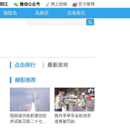
阳江
微信公众号
网上投稿
官方微博
海陵岛
高新区
滨海新区
点击排行
最新发布
精彩推荐
我国成功发射通信技
骑共享单车走机动车
术试验卫星二十七号
道将被罚款
A/B星