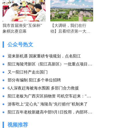
我市首届渔安“互保杯”
【大调研，我们在行
象棋比赛启幕
动】且看经济第一大省
的这份“文化答卷” ——
广东文化传承创新发展
公众号热文
的实践探索
迎来新机遇 国家重磅专项规划，点名阳江
阳江海陵湾新区（阳江高新区）一批重点项目集中投产
又一阳江特产走出国门
部分有编制 阳江多个单位招聘
6人深夜赶海被海水围困 多部门合力救援
阳江老板为广西灾区捐物资 司机空车赶来：“免费拉！”
游客吃上“定心丸” 海陵岛“先行赔付”机制来了
阳江百年老校新建高中部9月1日投用，内部环境曝光
视频推荐