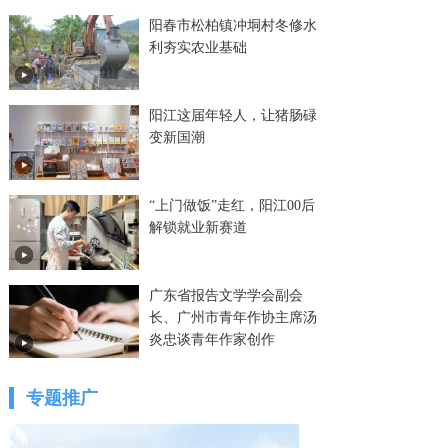
阳春市松柏镇冲垌村冬修水
利夯实农业基础
阳江这届年轻人，让猪肠碌
变新国潮
“上门做饭”走红，阳江00后
解锁就业新赛道
广东省报告文学学会副会
长、广州市青年作协主席汤
炎忠谈青年作家创作
专题推广