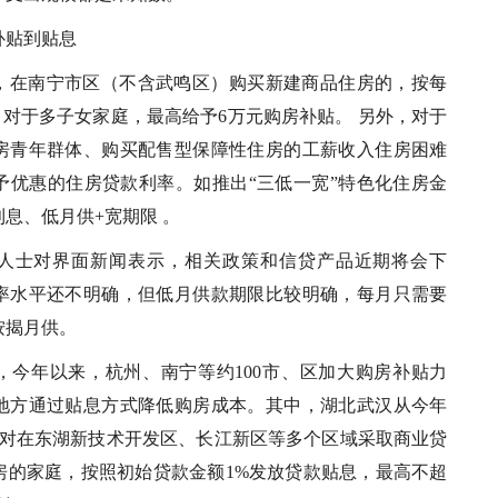
补贴到贴息
，在南宁市区（不含武鸣区）购买新建商品住房的，按每
 对于多子女家庭，最高给予6万元购房补贴。 另外，对于
房青年群体、购买配售型保障性住房的工薪收入住房困难
予优惠的住房贷款利率。如推出“三低一宽”特色化住房金
息、低月供+宽期限 。
人士对界面新闻表示，相关政策和信贷产品近期将会下
率水平还不明确，但低月供款期限比较明确，每月只需要
按揭月供。
，今年以来，杭州、南宁等约100市、区加大购房补贴力
地方通过贴息方式降低购房成本。其中，湖北武汉从今年
针对在东湖新技术开发区、长江新区等多个区域采取商业贷
房的家庭，按照初始贷款金额1%发放贷款贴息，最高不超