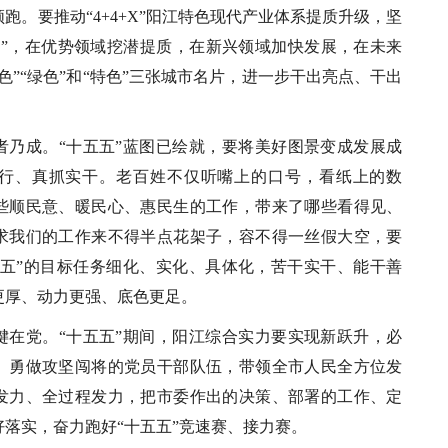
跑。要推动“4+4+X”阳江特色现代产业体系提质升级，坚
量”，在优势领域挖潜提质，在新兴领域加快发展，在未来
色”“绿色”和“特色”三张城市名片，进一步干出亮点、干出
者乃成。“十五五”蓝图已绘就，要将美好图景变成发展成
行、真抓实干。老百姓不仅听嘴上的口号，看纸上的数
些顺民意、暖民心、惠民生的工作，带来了哪些看得见、
求我们的工作来不得半点花架子，容不得一丝假大空，要
五五”的目标任务细化、实化、具体化，苦干实干、能干善
更厚、动力更强、底色更足。
键在党。“十五五”期间，阳江综合实力要实现新跃升，必
、勇做攻坚闯将的党员干部队伍，带领全市人民全方位发
发力、全过程发力，把市委作出的决策、部署的工作、定
落实，奋力跑好“十五五”竞速赛、接力赛。