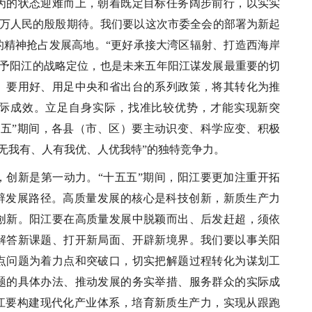
为的状态迎难而上，朝着既定目标任务阔步前行，以实实
0万人民的殷殷期待。我们要以这次市委全会的部署为新起
的精神抢占发展高地。“更好承接大湾区辐射、打造西海岸
赋予阳江的战略定位，也是未来五年阳江谋发展最重要的切
。要用好、用足中央和省出台的系列政策，将其转化为推
际成效。立足自身实际，找准比较优势，才能实现新突
五五”期间，各县（市、区）要主动识变、科学应变、积极
无我有、人有我优、人优我特”的独特竞争力。
，创新是第一动力。“十五五”期间，阳江要更加注重开拓
开辟发展路径。高质量发展的核心是科技创新，新质生产力
创新。阳江要在高质量发展中脱颖而出、后发赶超，须依
解答新课题、打开新局面、开辟新境界。我们要以事关阳
重点问题为着力点和突破口，切实把解题过程转化为谋划工
题的具体办法、推动发展的务实举措、服务群众的实际成
阳江要构建现代化产业体系，培育新质生产力，实现从跟跑