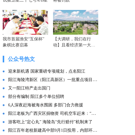
试验卫星二十七号A/B星
将被罚款
我市首届渔安“互保杯”
【大调研，我们在行
象棋比赛启幕
动】且看经济第一大省
的这份“文化答卷” ——
广东文化传承创新发展
公众号热文
的实践探索
迎来新机遇 国家重磅专项规划，点名阳江
阳江海陵湾新区（阳江高新区）一批重点项目集中投产
又一阳江特产走出国门
部分有编制 阳江多个单位招聘
6人深夜赶海被海水围困 多部门合力救援
阳江老板为广西灾区捐物资 司机空车赶来：“免费拉！”
游客吃上“定心丸” 海陵岛“先行赔付”机制来了
阳江百年老校新建高中部9月1日投用，内部环境曝光