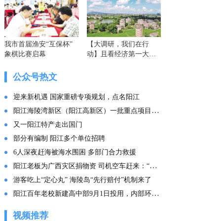
我市首届渔安“互保杯”
【大调研，我们在行
象棋比赛启幕
动】且看经济第一大省
的这份“文化答卷” ——
广东文化传承创新发展
公众号热文
的实践探索
迎来新机遇 国家重磅专项规划，点名阳江
阳江海陵湾新区（阳江高新区）一批重点项目集中投产
又一阳江特产走出国门
部分有编制 阳江多个单位招聘
6人深夜赶海被海水围困 多部门合力救援
阳江老板为广西灾区捐物资 司机空车赶来：“免费拉！”
游客吃上“定心丸” 海陵岛“先行赔付”机制来了
阳江百年老校新建高中部9月1日投用，内部环境曝光
视频推荐