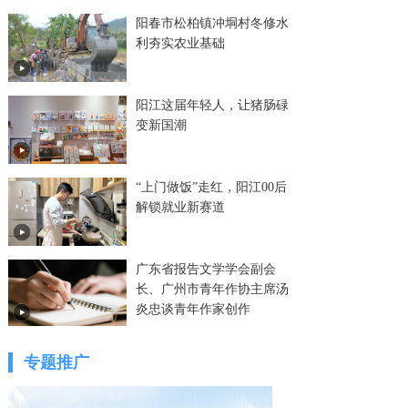
阳春市松柏镇冲垌村冬修水
利夯实农业基础
阳江这届年轻人，让猪肠碌
变新国潮
“上门做饭”走红，阳江00后
解锁就业新赛道
广东省报告文学学会副会
长、广州市青年作协主席汤
炎忠谈青年作家创作
专题推广