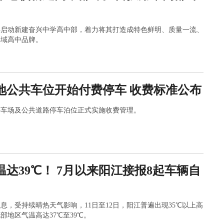
年启动新建奋兴中学高中部，着力将其打造成特色鲜明、质量一流、
县域高中品牌。
地公共车位开始付费停车 收费标准公布
停车场及公共道路停车泊位正式实施收费管理。
温达39℃！ 7月以来阳江接报8起车辆自
息，受持续晴热天气影响，11日至12日，阳江普遍出现35℃以上高
部地区气温高达37℃至39℃。