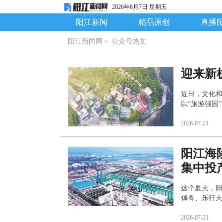
2026年8月7日 星期五
阳江新闻
精品原创
直播
阳江新闻网
>
公众号热文
迎来新
近日，文化和
以“旅游强国
2026-07-21
阳江海
集中投
这个夏天，
倬粤、乐行
江临港产业
2026-07-21