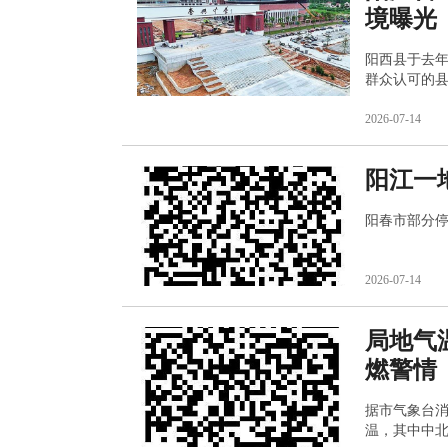
境曝光
阳西县于去
群众认可的
2026-07-14
阳江一
阳春市部分
2026-07-14
局地气
燃警情
据市气象台消
温，其中中北