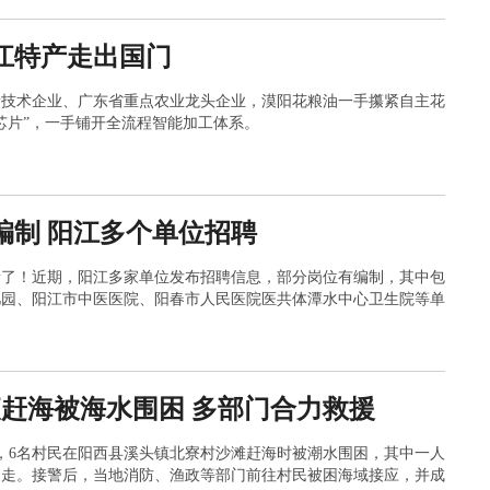
江特产走出国门
新技术企业、广东省重点农业龙头企业，漠阳花粮油一手攥紧自主花
芯片”，一手铺开全流程智能加工体系。
编制 阳江多个单位招聘
新了！近期，阳江多家单位发布招聘信息，部分岗位有编制，其中包
儿园、阳江市中医医院、阳春市人民医院医共体潭水中心卫生院等单
夜赶海被海水围困 多部门合力救援
上，6名村民在阳西县溪头镇北寮村沙滩赶海时被潮水围困，其中一人
冲走。接警后，当地消防、渔政等部门前往村民被困海域接应，并成