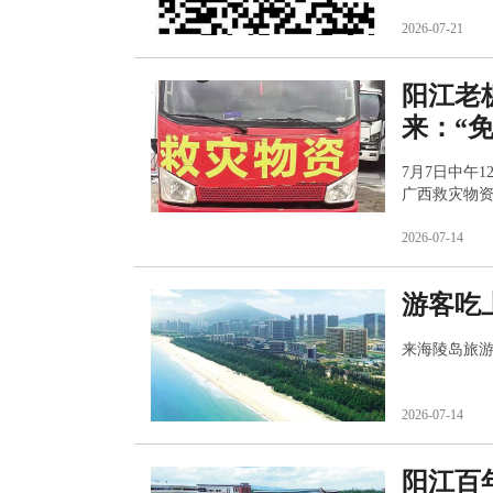
功将村民全
2026-07-21
阳江老
来：“
7月7日中午
广西救灾物资
2026-07-14
游客吃
来海陵岛旅
2026-07-14
阳江百