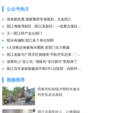
的这份“文化答卷” ——
广东文化传承创新发展
公众号热文
的实践探索
迎来新机遇 国家重磅专项规划，点名阳江
阳江海陵湾新区（阳江高新区）一批重点项目集中投产
又一阳江特产走出国门
部分有编制 阳江多个单位招聘
6人深夜赶海被海水围困 多部门合力救援
阳江老板为广西灾区捐物资 司机空车赶来：“免费拉！”
游客吃上“定心丸” 海陵岛“先行赔付”机制来了
阳江百年老校新建高中部9月1日投用，内部环境曝光
视频推荐
阳春市松柏镇冲垌村冬修水
利夯实农业基础
阳江这届年轻人，让猪肠碌