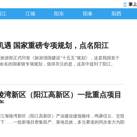
掌上
阳江
江城
阳东
阳春
阳西
机遇 国家重磅专项规划，点名阳江
旅游部正式印发《旅游强国建设“十五五”规划》，这是我国首个
”命名的国家级专项规划，值得关注的是，这其中提到了阳江。
陵湾新区（阳江高新区）一批重点项目
产
阳江海陵湾新区（阳江高新区）产业建设捷报频传，鸣康仪云、交投
天下……一批新项目密集投产、落地见效，多元赛道的同步发力为阳
版图注入了新动能。