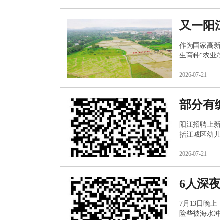
又一阳
作为国家高
生育种“农业
2026-07-21
部分有
阳江招聘上
括江城区幼
位。
2026-07-21
6人深
7月13日晚
险些被海水