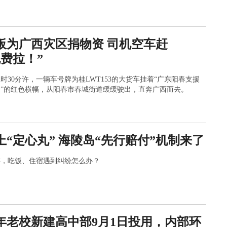
部转移至安全地带。
板为广西灾区捐物资 司机空车赶
免费拉！”
12时30分许，一辆车号牌为桂LWT153的大货车挂着“广东阳春支援
”的红色横幅，从阳春市春城街道缓缓驶出，直奔广西而去。
上“定心丸” 海陵岛“先行赔付”机制来了
游，吃饭、住宿遇到纠纷怎么办？
年老校新建高中部9月1日投用，内部环