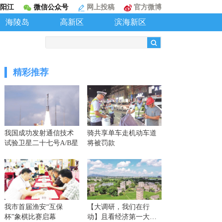
阳江
微信公众号
网上投稿
官方微博
海陵岛
高新区
滨海新区
精彩推荐
我国成功发射通信技术
骑共享单车走机动车道
试验卫星二十七号A/B星
将被罚款
我市首届渔安“互保
【大调研，我们在行
杯”象棋比赛启幕
动】且看经济第一大省