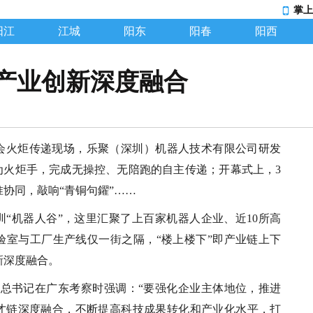
掌上
阳江
江城
阳东
阳春
阳西
产业创新深度融合
会火炬传递现场，乐聚（深圳）机器人技术有限公司研发
为火炬手，完成无操控、无陪跑的自主传递；开幕式上，3
协同，敲响“青铜句鑃”……
圳“机器人谷”，这里汇聚了上百家机器人企业、近10所高
验室与工厂生产线仅一街之隔，“楼上楼下”即产业链上下
新深度融合。
近平总书记在广东考察时强调：“要强化企业主体地位，推进
才链深度融合，不断提高科技成果转化和产业化水平，打