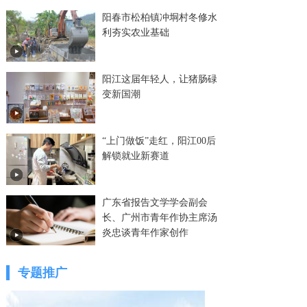
阳春市松柏镇冲垌村冬修水
利夯实农业基础
阳江这届年轻人，让猪肠碌
变新国潮
“上门做饭”走红，阳江00后
解锁就业新赛道
广东省报告文学学会副会
长、广州市青年作协主席汤
炎忠谈青年作家创作
专题推广