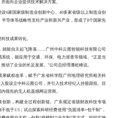
，并面向企业提供技术解决方案。
建设6家国家级制造业创新中心、40多家省级以上制造业创
、半导体等战略性支柱产业和新兴产业，形成了8个国家先
进科技成果转化。
，就能自主起飞降落……广州中科云图智能科技有限公司
感系统，能应用于交通、环保、电力巡查等领域。“正是当
，推动了企业的长足发展。”公司总经理潘屹峰说。
成果赋权改革，赋予广东省科学院广州地理研究所相关科
价入股设立中科云图公司，并引入技术经纪人持股跟投。目
国内领先的无人机遥感网运营商。
技创新，构建全过程创新链。广东规定省级财政科技专项
不低于1/3；试点探索科研经费使用“负面清单+包干制”，
费使用自主权；创新“揭榜制”“业主制”等方式，组织实施