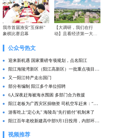
我市首届渔安“互保杯”
【大调研，我们在行
象棋比赛启幕
动】且看经济第一大省
的这份“文化答卷” ——
广东文化传承创新发展
公众号热文
的实践探索
迎来新机遇 国家重磅专项规划，点名阳江
阳江海陵湾新区（阳江高新区）一批重点项目集中投产
又一阳江特产走出国门
部分有编制 阳江多个单位招聘
6人深夜赶海被海水围困 多部门合力救援
阳江老板为广西灾区捐物资 司机空车赶来：“免费拉！”
游客吃上“定心丸” 海陵岛“先行赔付”机制来了
阳江百年老校新建高中部9月1日投用，内部环境曝光
视频推荐