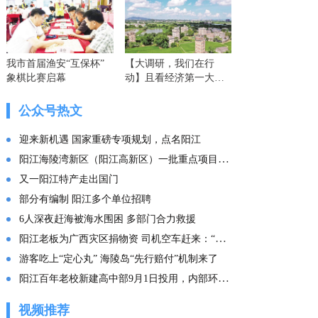
我市首届渔安“互保杯”
【大调研，我们在行
象棋比赛启幕
动】且看经济第一大省
的这份“文化答卷” ——
广东文化传承创新发展
公众号热文
的实践探索
迎来新机遇 国家重磅专项规划，点名阳江
阳江海陵湾新区（阳江高新区）一批重点项目集中投产
又一阳江特产走出国门
部分有编制 阳江多个单位招聘
6人深夜赶海被海水围困 多部门合力救援
阳江老板为广西灾区捐物资 司机空车赶来：“免费拉！”
游客吃上“定心丸” 海陵岛“先行赔付”机制来了
阳江百年老校新建高中部9月1日投用，内部环境曝光
视频推荐