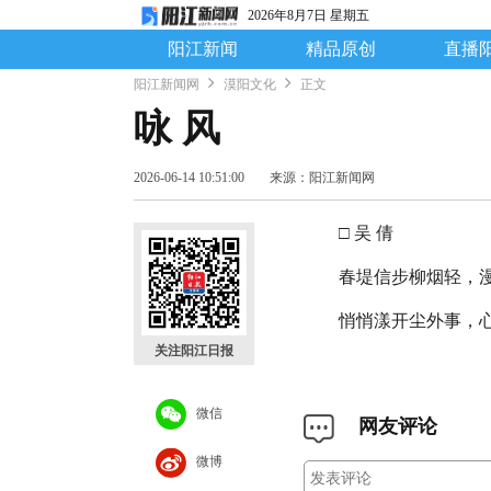
2026年8月7日 星期五
阳江新闻
精品原创
直播
阳江新闻网
漠阳文化
正文
咏 风
2026-06-14 10:51:00
来源：阳江新闻网
□ 吴 倩
春堤信步柳烟轻，
悄悄漾开尘外事，
关注阳江日报
微信
网友评论
微博