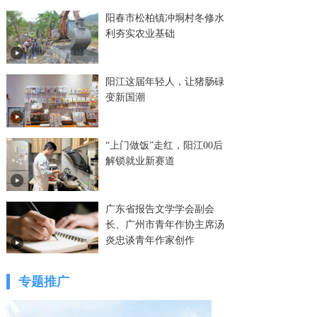
阳春市松柏镇冲垌村冬修水
利夯实农业基础
阳江这届年轻人，让猪肠碌
变新国潮
“上门做饭”走红，阳江00后
解锁就业新赛道
广东省报告文学学会副会
长、广州市青年作协主席汤
炎忠谈青年作家创作
专题推广