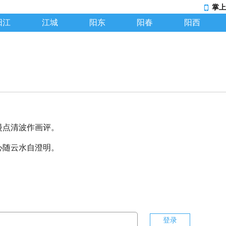
掌上
阳江
江城
阳东
阳春
阳西
漫点清波作画评。
心随云水自澄明。
登录