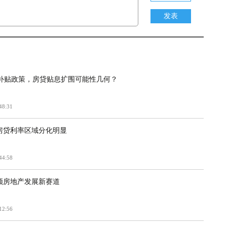
发表
补贴政策，房贷贴息扩围可能性几何？
48:31
后房贷利率区域分化明显
44:58
引领房地产发展新赛道
12:56