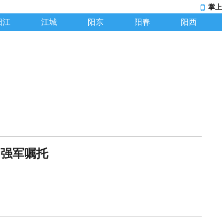
掌上
阳江
江城
阳东
阳春
阳西
的强军嘱托