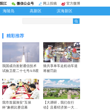
阳江
微信公众号
网上投稿
官方微博
海陵岛
高新区
滨海新区
精彩推荐
我国成功发射通信技术
骑共享单车走机动车道
试验卫星二十七号A/B星
将被罚款
我市首届渔安“互保
【大调研，我们在行
杯”象棋比赛启幕
动】且看经济第一大省