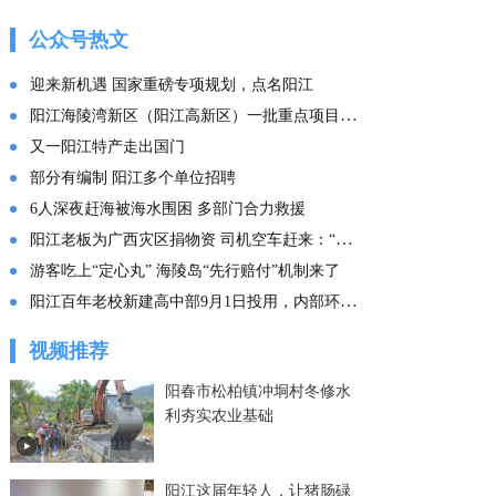
的这份“文化答卷” ——
广东文化传承创新发展
公众号热文
的实践探索
迎来新机遇 国家重磅专项规划，点名阳江
阳江海陵湾新区（阳江高新区）一批重点项目集中投产
又一阳江特产走出国门
部分有编制 阳江多个单位招聘
6人深夜赶海被海水围困 多部门合力救援
阳江老板为广西灾区捐物资 司机空车赶来：“免费拉！”
游客吃上“定心丸” 海陵岛“先行赔付”机制来了
阳江百年老校新建高中部9月1日投用，内部环境曝光
视频推荐
阳春市松柏镇冲垌村冬修水
利夯实农业基础
阳江这届年轻人，让猪肠碌