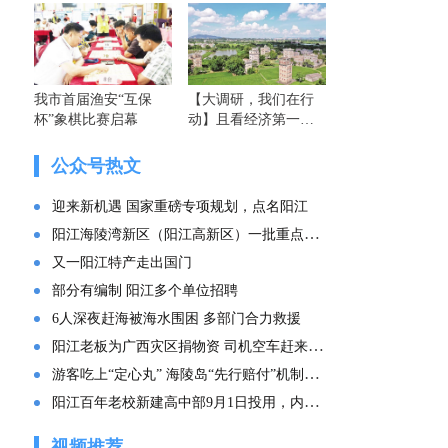
我市首届渔安“互保
【大调研，我们在行
杯”象棋比赛启幕
动】且看经济第一大
省的这份“文化答卷”
——广东文化传承创
公众号热文
新发展的实践探索
迎来新机遇 国家重磅专项规划，点名阳江
阳江海陵湾新区（阳江高新区）一批重点项目集中投产
又一阳江特产走出国门
部分有编制 阳江多个单位招聘
6人深夜赶海被海水围困 多部门合力救援
阳江老板为广西灾区捐物资 司机空车赶来：“免费拉！”
游客吃上“定心丸” 海陵岛“先行赔付”机制来了
阳江百年老校新建高中部9月1日投用，内部环境曝光
视频推荐