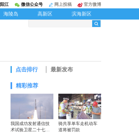
阳江
微信公众号
网上投稿
官方微博
海陵岛
高新区
滨海新区
点击排行
最新发布
精彩推荐
我国成功发射通信技
骑共享单车走机动车
术试验卫星二十七号
道将被罚款
A/B星