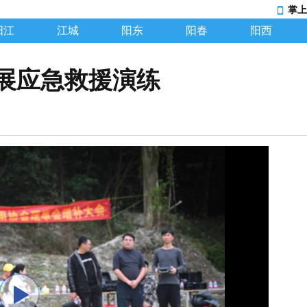
掌上
阳江
江城
阳东
阳春
阳西
展应急救援演练