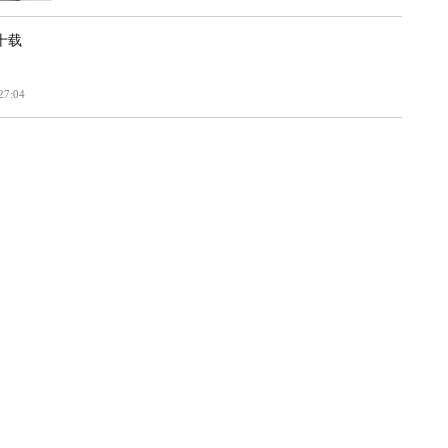
十载
27:04