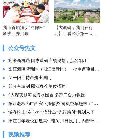
我市首届渔安“互保杯”
【大调研，我们在行
象棋比赛启幕
动】且看经济第一大省
的这份“文化答卷” ——
广东文化传承创新发展
公众号热文
的实践探索
迎来新机遇 国家重磅专项规划，点名阳江
阳江海陵湾新区（阳江高新区）一批重点项目集中投产
又一阳江特产走出国门
部分有编制 阳江多个单位招聘
6人深夜赶海被海水围困 多部门合力救援
阳江老板为广西灾区捐物资 司机空车赶来：“免费拉！”
游客吃上“定心丸” 海陵岛“先行赔付”机制来了
阳江百年老校新建高中部9月1日投用，内部环境曝光
视频推荐