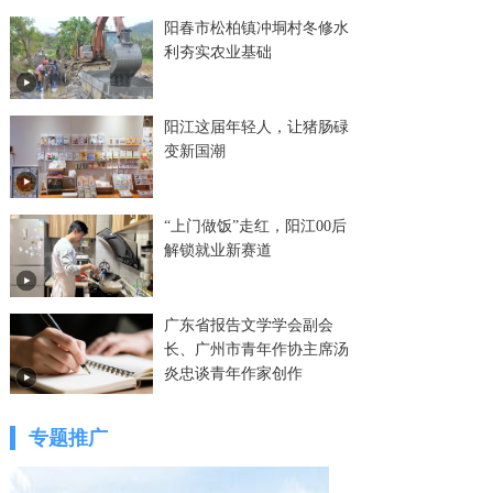
阳春市松柏镇冲垌村冬修水
利夯实农业基础
阳江这届年轻人，让猪肠碌
变新国潮
“上门做饭”走红，阳江00后
解锁就业新赛道
广东省报告文学学会副会
长、广州市青年作协主席汤
炎忠谈青年作家创作
专题推广