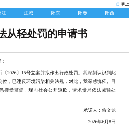
掌上
阳江
江城
阳东
阳春
阳西
法从轻处罚的申请书
局：
〔2026〕15号立案并拟作出行政处罚。我深刻认识到此
到位，已违反环境污染相关法规，对此，我深感愧疚。目
恳接受监督，现向社会公开道歉，请求贵局依法减轻处
承诺人：俞文龙
2026年6月8日