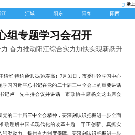
掌上
阳江
江城
阳东
阳春
阳西
心组专题学习会召开
力 奋力推动阳江综合实力加快实现新跃升
任绍华 特约通讯员/姚寿高）7月31日，市委理论学习中心
题学习习近平总书记在党的二十届三中全会上的重要讲话
书记卢一先主持会议并讲话，市政协主席杨文龙出席会
彻党的二十届三中全会精神，要深刻认识把握进一步全面
准确理解中国式现代化的改革主题，守正创新、真抓实
入强劲动力、提供有力制度保障。要深刻认识把握进一步