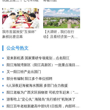
试验卫星二十七号A/B星
将被罚款
我市首届渔安“互保杯”
【大调研，我们在行
象棋比赛启幕
动】且看经济第一大省
的这份“文化答卷” ——
广东文化传承创新发展
公众号热文
的实践探索
迎来新机遇 国家重磅专项规划，点名阳江
阳江海陵湾新区（阳江高新区）一批重点项目集中投产
又一阳江特产走出国门
部分有编制 阳江多个单位招聘
6人深夜赶海被海水围困 多部门合力救援
阳江老板为广西灾区捐物资 司机空车赶来：“免费拉！”
游客吃上“定心丸” 海陵岛“先行赔付”机制来了
阳江百年老校新建高中部9月1日投用，内部环境曝光