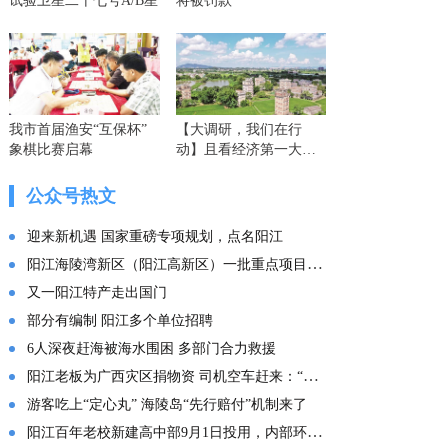
试验卫星二十七号A/B星
将被罚款
我市首届渔安“互保杯”
【大调研，我们在行
象棋比赛启幕
动】且看经济第一大省
的这份“文化答卷” ——
广东文化传承创新发展
公众号热文
的实践探索
迎来新机遇 国家重磅专项规划，点名阳江
阳江海陵湾新区（阳江高新区）一批重点项目集中投产
又一阳江特产走出国门
部分有编制 阳江多个单位招聘
6人深夜赶海被海水围困 多部门合力救援
阳江老板为广西灾区捐物资 司机空车赶来：“免费拉！”
游客吃上“定心丸” 海陵岛“先行赔付”机制来了
阳江百年老校新建高中部9月1日投用，内部环境曝光