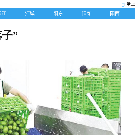
掌上
阳江
江城
阳东
阳春
阳西
子”