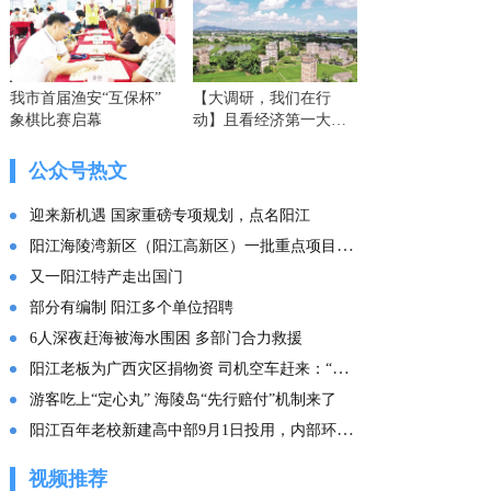
我市首届渔安“互保杯”
【大调研，我们在行
象棋比赛启幕
动】且看经济第一大省
的这份“文化答卷” ——
广东文化传承创新发展
公众号热文
的实践探索
迎来新机遇 国家重磅专项规划，点名阳江
阳江海陵湾新区（阳江高新区）一批重点项目集中投产
又一阳江特产走出国门
部分有编制 阳江多个单位招聘
6人深夜赶海被海水围困 多部门合力救援
阳江老板为广西灾区捐物资 司机空车赶来：“免费拉！”
游客吃上“定心丸” 海陵岛“先行赔付”机制来了
阳江百年老校新建高中部9月1日投用，内部环境曝光
视频推荐