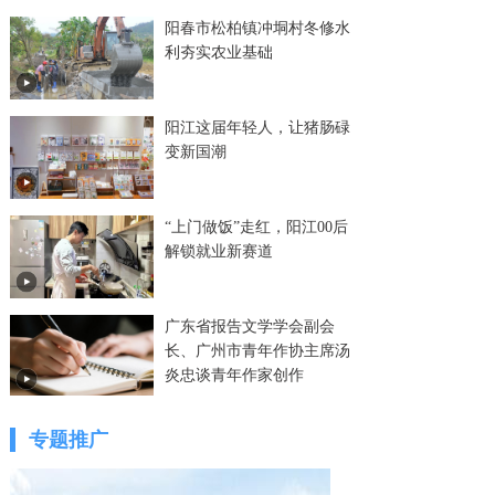
阳春市松柏镇冲垌村冬修水
利夯实农业基础
阳江这届年轻人，让猪肠碌
变新国潮
“上门做饭”走红，阳江00后
解锁就业新赛道
广东省报告文学学会副会
长、广州市青年作协主席汤
炎忠谈青年作家创作
专题推广