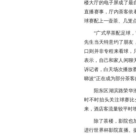
楼大厅的电子屏成了最
直播赛事，厅内茶客依
球赛配上一壶茶、几笼点
“广式早茶配足球
先生当天特意约了朋友
口则并非专程来看球，
表示，自己和家人闲聊
诉记者，白天场次播放
睇波”正在成为部分茶客
阳东区湖滨路荣华
时不时抬头关注球赛比
来，酒店客流量较平时增
除了茶楼，影院也
进行世界杯影院直播。