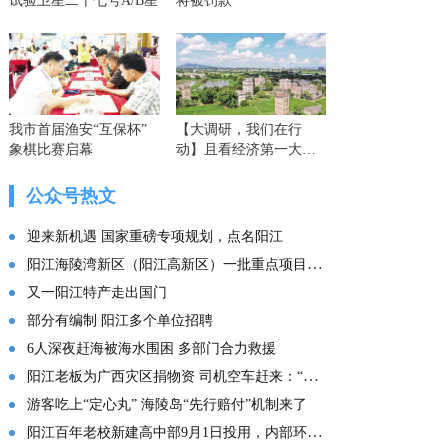
试验卫星二十七号A/B星
将被罚款
我市首届渔安“互保杯”
【大调研，我们在行
象棋比赛启幕
动】且看经济第一大省
的这份“文化答卷” ——
广东文化传承创新发展
公众号热文
的实践探索
迎来新机遇 国家重磅专项规划，点名阳江
阳江海陵湾新区（阳江高新区）一批重点项目集中投产
又一阳江特产走出国门
部分有编制 阳江多个单位招聘
6人深夜赶海被海水围困 多部门合力救援
阳江老板为广西灾区捐物资 司机空车赶来：“免费拉！”
游客吃上“定心丸” 海陵岛“先行赔付”机制来了
阳江百年老校新建高中部9月1日投用，内部环境曝光