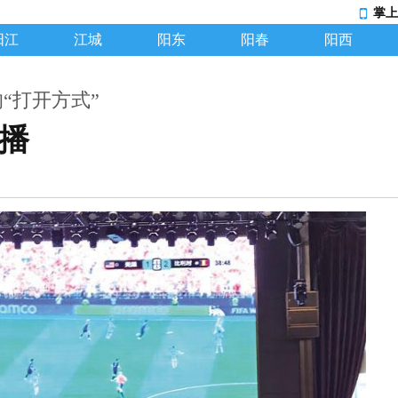
掌上
阳江
江城
阳东
阳春
阳西
“打开方式”
直播