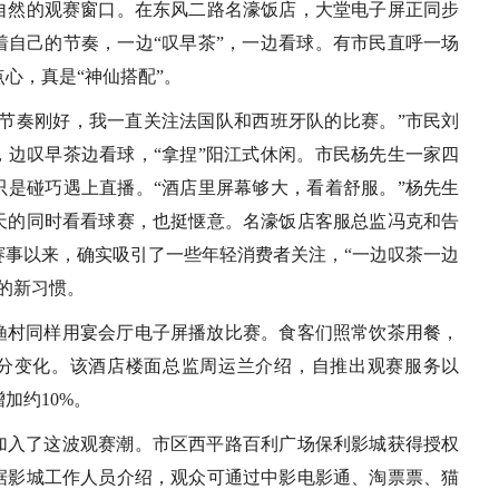
自然的观赛窗口。在东风二路名濠饭店，大堂电子屏正同步
着自己的节奏，一边“叹早茶”，一边看球。有市民直呼一场
心，真是“神仙搭配”。
，节奏刚好，我一直关注法国队和西班牙队的比赛。”市民刘
，边叹早茶边看球，“拿捏”阳江式休闲。市民杨先生一家四
只是碰巧遇上直播。“酒店里屏幕够大，看着舒服。”杨先生
天的同时看看球赛，也挺惬意。名濠饭店客服总监冯克和告
赛事以来，确实吸引了一些年轻消费者关注，“一边叹茶一边
的新习惯。
渔村同样用宴会厅电子屏播放比赛。食客们照常饮茶用餐，
分变化。该酒店楼面总监周运兰介绍，自推出观赛服务以
加约10%。
加入了这波观赛潮。市区西平路百利广场保利影城获得授权
据影城工作人员介绍，观众可通过中影电影通、淘票票、猫