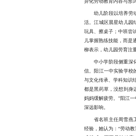
异化劳动教育内容与形式
幼儿阶段以培养劳
活。江城区晨星幼儿园
玩具、擦桌子；中班尝
儿掌握熟练技能，而是
柳表示，幼儿园劳育注重
中小学阶段侧重深
信。阳江一中实验学校
与文化传承、学科知识
都是黑药草，没想到身
妈妈缓解疲劳。”阳江
深远影响。
省名班主任周雪燕
经验，她认为：“劳动