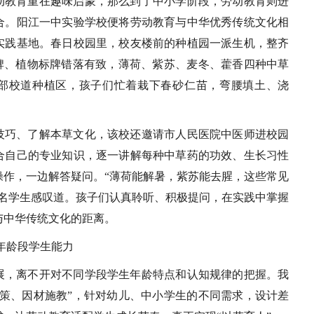
动教育重在趣味启蒙，那么到了中小学阶段，劳动教育则进
合。阳江一中实验学校便将劳动教育与中华优秀传统文化相
实践基地。春日校园里，校友楼前的种植园一派生机，整齐
标牌、植物标牌错落有致，薄荷、紫苏、麦冬、藿香四种中草
部校道种植区，孩子们忙着栽下春砂仁苗，弯腰填土、浇
。
技巧、了解本草文化，该校还邀请市人民医院中医师进校园
合自己的专业知识，逐一讲解每种中草药的功效、生长习性
操作，一边解答疑问。“薄荷能解暑，紫苏能去腥，这些常见
一名学生感叹道。孩子们认真聆听、积极提问，在实践中掌握
与中华传统文化的距离。
年龄段学生能力
展，离不开对不同学段学生年龄特点和认知规律的把握。我
施策、因材施教”，针对幼儿、中小学生的不同需求，设计差