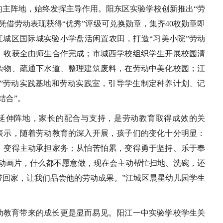
的主阵地，始终发挥主导作用。阳东区实验学校创新推出“劳
凭借劳动表现获得“优秀”评级可兑换勋章，集齐40枚勋章即
江城区国际城实验小学盘活闲置农田，打造“习美小院”劳动
、收获全由师生合作完成；市城西学校组织学生开展校园清
杂物、疏通下水道、整理建筑废料，在劳动中美化校园；江
园”劳动实践基地和劳动实践室，引导学生制定种养计划、记
结合”。
延伸阵地，家长的配合与支持，是劳动教育取得成效的关
表示，随着劳动教育的深入开展，孩子们的变化十分明显：
，变得主动承担家务；从怕苦怕累，变得勇于坚持、乐于奉
看动画片，什么都不愿意做，现在会主动帮忙扫地、洗碗，还
带回家，让我们品尝他的劳动成果。”江城区晨星幼儿园学生
。
动教育带来的成长更是显而易见。阳江一中实验学校学生关