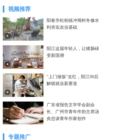
视频推荐
阳春市松柏镇冲垌村冬修水
利夯实农业基础
阳江这届年轻人，让猪肠碌
变新国潮
“上门做饭”走红，阳江00后
解锁就业新赛道
广东省报告文学学会副会
长、广州市青年作协主席汤
炎忠谈青年作家创作
专题推广