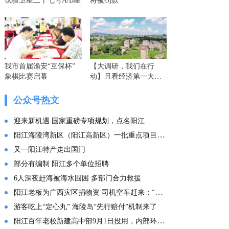
试验卫星二十七号A/B星
将被罚款
我市首届渔安“互保杯”
【大调研，我们在行
象棋比赛启幕
动】且看经济第一大省
的这份“文化答卷” ——
广东文化传承创新发展
公众号热文
的实践探索
迎来新机遇 国家重磅专项规划，点名阳江
阳江海陵湾新区（阳江高新区）一批重点项目集中投产
又一阳江特产走出国门
部分有编制 阳江多个单位招聘
6人深夜赶海被海水围困 多部门合力救援
阳江老板为广西灾区捐物资 司机空车赶来：“免费拉！”
游客吃上“定心丸” 海陵岛“先行赔付”机制来了
阳江百年老校新建高中部9月1日投用，内部环境曝光