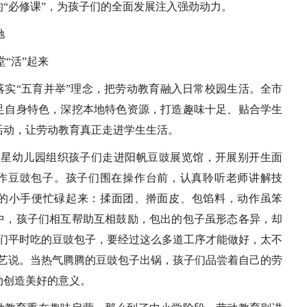
“必修课”，为孩子们的全面发展注入强劲动力。
驰
堂“活”起来
落实“五育并举”理念，把劳动教育融入日常校园生活。全市
足自身特色，深挖本地特色资源，打造趣味十足、贴合学生
活动，让劳动教育真正走进学生生活。
区晨星幼儿园组织孩子们走进阳帆豆豉展览馆，开展别开生面
作豆豉包子。孩子们围在操作台前，认真聆听老师讲解技
的小手便忙碌起来：揉面团、擀面皮、包馅料，动作虽笨
中，孩子们相互帮助互相鼓励，包出的包子虽形态各异，却
我们平时吃的豆豉包子，要经过这么多道工序才能做好，太不
起艺说。当热气腾腾的豆豉包子出锅，孩子们品尝着自己的劳
动创造美好的意义。