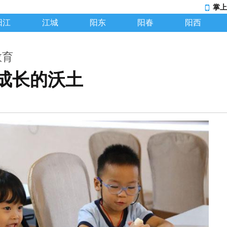
掌上
阳江
江城
阳东
阳春
阳西
教育
成长的沃土