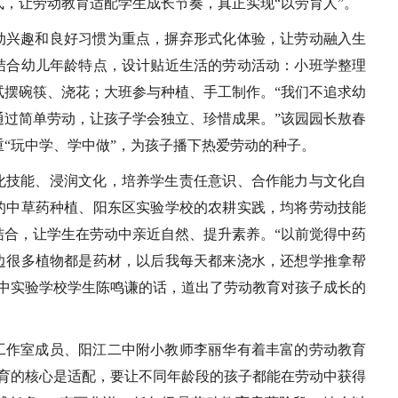
，让劳动教育适配学生成长节奏，真正实现“以劳育人”。
动兴趣和良好习惯为重点，摒弃形式化体验，让劳动融入生
结合幼儿年龄特点，设计贴近生活的劳动活动：小班学整理
试摆碗筷、浇花；大班参与种植、手工制作。“我们不追求幼
通过简单劳动，让孩子学会独立、珍惜成果。”该园园长敖春
“玩中学、学中做”，为孩子播下热爱劳动的种子。
化技能、浸润文化，培养学生责任意识、合作能力与文化自
的中草药种植、阳东区实验学校的农耕实践，均将劳动技能
结合，让学生在劳动中亲近自然、提升素养。“以前觉得中药
边很多植物都是药材，以后我每天都来浇水，还想学推拿帮
一中实验学校学生陈鸣谦的话，道出了劳动教育对孩子成长的
工作室成员、阳江二中附小教师李丽华有着丰富的劳动教育
教育的核心是适配，要让不同年龄段的孩子都能在劳动中获得