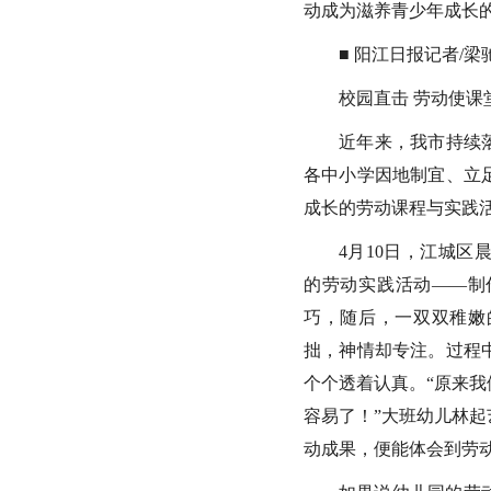
动成为滋养青少年成长的
■ 阳江日报记者/梁
校园直击 劳动使课
近年来，我市持续
各中小学因地制宜、立
成长的劳动课程与实践
4月10日，江城
的劳动实践活动——制
巧，随后，一双双稚嫩
拙，神情却专注。过程
个个透着认真。“原来
容易了！”大班幼儿林
动成果，便能体会到劳