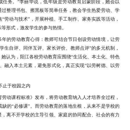
成任务。”李丽华说，低年级是劳动教育启蒙阶段，她会以
，通过整理书包、擦黑板等简单任务，教会学生热爱劳动、学
焦“劳动与技术”，开展种植、手工制作、家务实践等活动，
示等形式，激发学生的参与热情。
多年的劳动教育心得：教师可结合节日创设劳动情境，让劳
“学生自评、同伴互评、家长评价、教师点评”的多元机制，
。她认为，阳江各校劳动教育应围绕“生活化、本土化、特色
求、融入本土元素，避免形式化，真正实现“以劳树德、以劳
不止于校园之内
教育劳动课程标准》发布，将劳动教育纳入人才培养全过程，
或缺的“必修课”。而劳动教育的落地生根，从来不是学校的
凸显，离不开学校的主导引领、家庭的协同配合、社会的有力