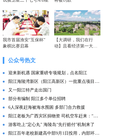
试验卫星二十七号A/B星
将被罚款
我市首届渔安“互保杯”
【大调研，我们在行
象棋比赛启幕
动】且看经济第一大省
的这份“文化答卷” ——
广东文化传承创新发展
公众号热文
的实践探索
迎来新机遇 国家重磅专项规划，点名阳江
阳江海陵湾新区（阳江高新区）一批重点项目集中投产
又一阳江特产走出国门
部分有编制 阳江多个单位招聘
6人深夜赶海被海水围困 多部门合力救援
阳江老板为广西灾区捐物资 司机空车赶来：“免费拉！”
游客吃上“定心丸” 海陵岛“先行赔付”机制来了
阳江百年老校新建高中部9月1日投用，内部环境曝光