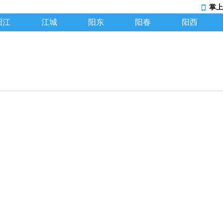
掌上
阳江
江城
阳东
阳春
阳西