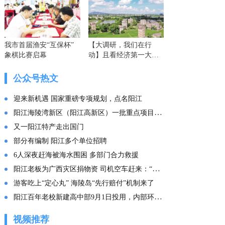
我市首届渔安“互保杯”
【大调研，我们在行
象棋比赛启幕
动】且看经济第一大省
的这份“文化答卷” ——
广东文化传承创新发展
公众号热文
的实践探索
迎来新机遇 国家重磅专项规划，点名阳江
阳江海陵湾新区（阳江高新区）一批重点项目集中投产
又一阳江特产走出国门
部分有编制 阳江多个单位招聘
6人深夜赶海被海水围困 多部门合力救援
阳江老板为广西灾区捐物资 司机空车赶来：“免费拉！”
游客吃上“定心丸” 海陵岛“先行赔付”机制来了
阳江百年老校新建高中部9月1日投用，内部环境曝光
视频推荐