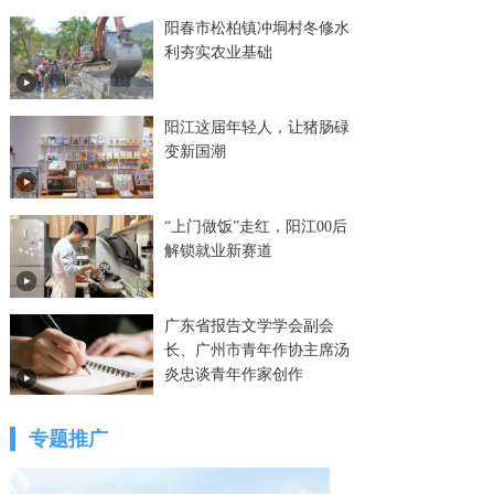
阳春市松柏镇冲垌村冬修水
利夯实农业基础
阳江这届年轻人，让猪肠碌
变新国潮
“上门做饭”走红，阳江00后
解锁就业新赛道
广东省报告文学学会副会
长、广州市青年作协主席汤
炎忠谈青年作家创作
专题推广