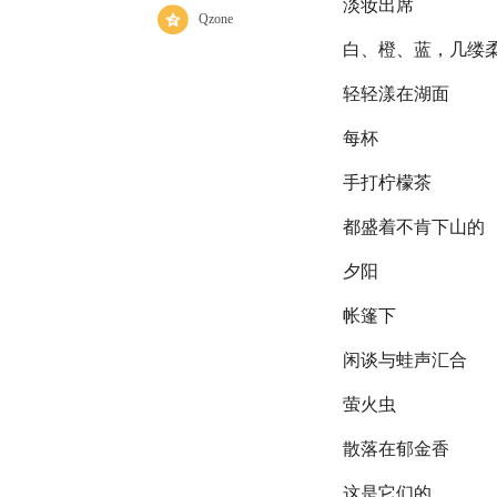
淡妆出席
Qzone
白、橙、蓝，几缕
轻轻漾在湖面
每杯
手打柠檬茶
都盛着不肯下山的
夕阳
帐篷下
闲谈与蛙声汇合
萤火虫
散落在郁金香
这是它们的