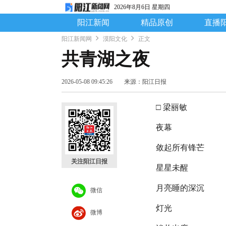
2026年8月6日 星期四
阳江新闻
精品原创
直播
阳江新闻网
漠阳文化
正文
共青湖之夜
2026-05-08 09:45:26
来源：阳江日报
□ 梁丽敏
夜幕
敛起所有锋芒
关注阳江日报
星星未醒
月亮睡的深沉
微信
灯光
微博