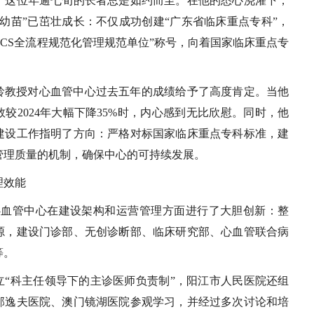
，这位年逾七旬的长者总是如约而至。在他的悉心浇灌下，
幼苗”已茁壮成长：不仅成功创建“广东省临床重点专科”，
ACS全流程规范化管理规范单位”称号，向着国家临床重点专
龄教授对心血管中心过去五年的成绩给予了高度肯定。当他
数较2024年大幅下降35%时，内心感到无比欣慰。同时，他
建设工作指明了方向：严格对标国家临床重点专科标准，建
管理质量的机制，确保中心的可持续发展。
理效能
心血管中心在建设架构和运营管理方面进行了大胆创新：整
源，建设门诊部、无创诊断部、临床研究部、心血管联合病
等。
立“科主任领导下的主诊医师负责制”，阳江市人民医院还组
邵逸夫医院、澳门镜湖医院参观学习，并经过多次讨论和培