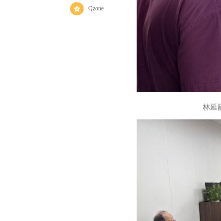
Qzone
林延