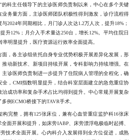
心”的科主任领导下的主诊医师负责制以来，中心在多个关键
在业务量方面，主诊医师团队积极性得到激发，诊疗流程得
度与2024年同期相比，月门诊人次达1.2万人次，提升18%；
提升12%；月介入手术量达250台，增长12%。平均住院日
周转率明显提升，医疗资源运行效率全面提高。
方面，各主诊组依托自身专业优势积极开展差异化发展，形
，推动新技术、新项目持续开展，专科影响力持续增强。在
，主诊医师负责制进一步提升了住院病人管理的全程化，确
安全，CMI指数明显提升，结合科室层面建立的急危重症协
救治成功率和复杂手术占比均得到提升。中心常规开展复杂
多例ECMO桥接下的TAVR手术。
构完整，拥有125张床位，兼有心血管重症监护科16张床
全面开展和提升，如床旁IABP、床旁漂浮电极临时起搏、
重症床旁技术全面开展。心内科介入发展得到全方位促进，成熟