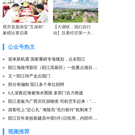
我市首届渔安“互保杯”
【大调研，我们在行
象棋比赛启幕
动】且看经济第一大省
的这份“文化答卷” ——
广东文化传承创新发展
公众号热文
的实践探索
迎来新机遇 国家重磅专项规划，点名阳江
阳江海陵湾新区（阳江高新区）一批重点项目集中投产
又一阳江特产走出国门
部分有编制 阳江多个单位招聘
6人深夜赶海被海水围困 多部门合力救援
阳江老板为广西灾区捐物资 司机空车赶来：“免费拉！”
游客吃上“定心丸” 海陵岛“先行赔付”机制来了
阳江百年老校新建高中部9月1日投用，内部环境曝光
视频推荐