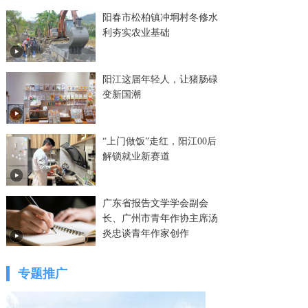
阳春市松柏镇冲垌村冬修水
利夯实农业基础
阳江这届年轻人，让猪肠碌
变新国潮
“上门做饭”走红，阳江00后
解锁就业新赛道
广东省报告文学学会副会
长、广州市青年作协主席汤
炎忠谈青年作家创作
专题推广