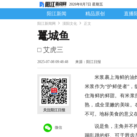
2026年8月7日 星期五
阳江新闻
精品原创
直播
阳江新闻网
漠阳文化
正文
鼍城鱼
□ 艾虎三
2025-07-08 09:48:48
来源：阳江日报
米浆裹上海鲜的油
米浆作为“护鲜使者”
住海鲜的鲜甜。有米浆
熟，成全里嫩的美味。
关注阳江日报
不可。地标美食的意义
说是鱼，主角并不拘
微信
蹦乱跳的虾、可于唇齿