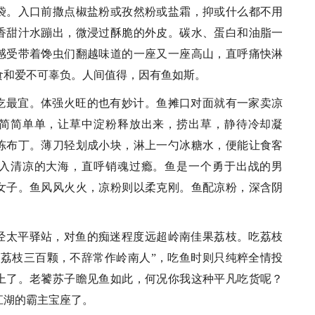
袋。入口前撒点椒盐粉或孜然粉或盐霜，抑或什么都不用
香甜汁水蹦出，微浸过酥脆的外皮。碳水、蛋白和油脂一
感受带着馋虫们翻越味道的一座又一座高山，直呼痛快淋
食和爱不可辜负。人间值得，因有鱼如斯。
吃最宜。体强火旺的也有妙计。鱼摊口对面就有一家卖凉
简简单单，让草中淀粉释放出来，捞出草，静待冷却凝
冻布丁。薄刀轻划成小块，淋上一勺冰糖水，便能让食客
入清凉的大海，直呼销魂过瘾。鱼是一个勇于出战的男
女子。鱼风风火火，凉粉则以柔克刚。鱼配凉粉，深含阴
经太平驿站，对鱼的痴迷程度远超岭南佳果荔枝。吃荔枝
啖荔枝三百颗，不辞常作岭南人”，吃鱼时则只纯粹全情投
上了。老饕苏子瞻见鱼如此，何况你我这种平凡吃货呢？
江湖的霸主宝座了。