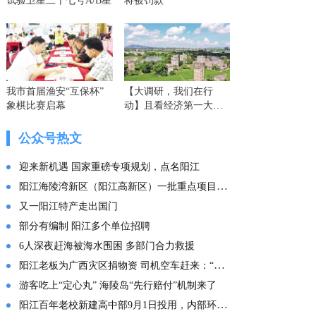
试验卫星二十七号A/B星
将被罚款
我市首届渔安“互保杯”
【大调研，我们在行
象棋比赛启幕
动】且看经济第一大省
的这份“文化答卷” ——
广东文化传承创新发展
公众号热文
的实践探索
迎来新机遇 国家重磅专项规划，点名阳江
阳江海陵湾新区（阳江高新区）一批重点项目集中投产
又一阳江特产走出国门
部分有编制 阳江多个单位招聘
6人深夜赶海被海水围困 多部门合力救援
阳江老板为广西灾区捐物资 司机空车赶来：“免费拉！”
游客吃上“定心丸” 海陵岛“先行赔付”机制来了
阳江百年老校新建高中部9月1日投用，内部环境曝光