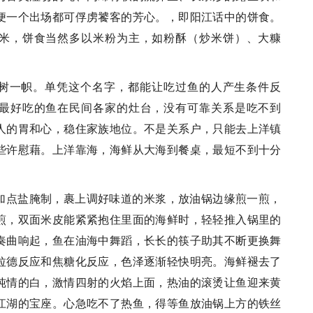
便一个出场都可俘虏饕客的芳心。，即阳江话中的饼食。
米，饼食当然多以米粉为主，如粉酥（炒米饼）、大糠
树一帜。单凭这个名字，都能让吃过鱼的人产生条件反
最好吃的鱼在民间各家的灶台，没有可靠关系是吃不到
人的胃和心，稳住家族地位。不是关系户，只能去上洋镇
些许慰藉。上洋靠海，海鲜从大海到餐桌，最短不到十分
加点盐腌制，裹上调好味道的米浆，放油锅边缘煎一煎，
煎，双面米皮能紧紧抱住里面的海鲜时，轻轻推入锅里的
奏曲响起，鱼在油海中舞蹈，长长的筷子助其不断更换舞
拉德反应和焦糖化反应，色泽逐渐轻快明亮。海鲜褪去了
纯情的白，激情四射的火焰上面，热油的滚烫让鱼迎来黄
江湖的宝座。心急吃不了热鱼，得等鱼放油锅上方的铁丝