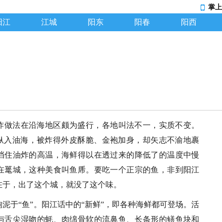
掌上
阳江
江城
阳东
阳春
阳西
炸做法在沿海地区颇为盛行，各地叫法不一，实质不变。
，纵入油海，被炸得外皮酥脆、金袍加身，却矢志不渝地裹
挡住油炸的高温，海鲜得以在透过来的降低了的温度中慢
在鼍城，这种美食叫鱼乕。要吃一个正宗的鱼，非到阳江
在于，出了这个城，就没了这个味。
泥于“鱼”。阳江话中的“新鲜”，即各种海鲜都可登场。活
与舌尖湿吻的蚝、肉绵骨软的流鼻鱼、长条形的鳝鱼块和