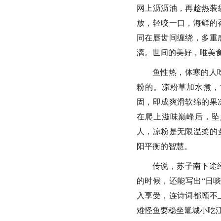
网上沥沥油，再趁热装
放，轻咬一口，海鲜的
同在唇齿间缠绕，多重
漓。世间的美好，唯美
鱼性热，体寒的人
粉的。凉粉草加水煮，
固，即成爽滑软绵的果
在爬上滋味巅峰后，坠
人，凉粉是无限温柔的
阳平衡的智慧。
传说，苏子南下途
的时候，还能写出“日
入享受，连诗词都顾不
难怪鱼要稳坐鼍城小吃