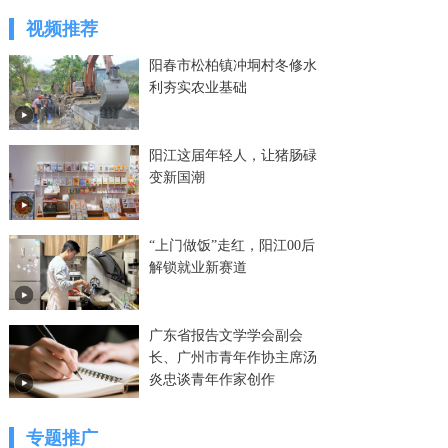
视频推荐
阳春市松柏镇冲垌村冬修水
利夯实农业基础
阳江这届年轻人，让猪肠碌
变新国潮
“上门做饭”走红，阳江00后
解锁就业新赛道
广东省报告文学学会副会
长、广州市青年作协主席汤
炎忠谈青年作家创作
专题推广