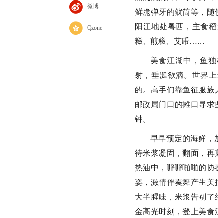
微博
鲜脆弹牙的鱿筒等，随
阳江地处粤西，主食稻
Qzone
糍、煎糍、艾乕……
美食江湖中，鱼独
射，垂涎欲滴。世界上
的。高手们靠鱼征服族
邮政局门口的摊口寻求
钟。
早早预定的海鲜，
待米浆凝固，翻面，再
热油中，噼噼啪啪的协
姿，激情伴奏舞产生美
大半腥味，米浆告别了
金高光时刻，登上美食