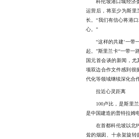
科伦坡港口城经济
运营后，将至少为斯里
长。“我们有信心将港
心。”
“这样的共建‘一
起。”斯里兰卡“一带一
国元首会谈的新闻，尤
项双边合作文件感到很
代化等领域继续深化合作
拉近心灵距离
100卢比，是斯
是中国建造的普特拉姆电
在首都科伦坡以北
耸的烟囱、十余架旋转