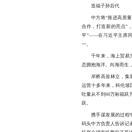
造福子孙后代
中方将“推进高质
合作，打造新的亮点”，
平”——在习近平主席
一。
千年来，海上贸易
态拥抱海洋。向海而生
岸桥高耸林立，集
运营十多年来，科伦坡
吐量从不到60万标箱跃
跃。
携手谋发展的过程
码头中方负责人告诉记