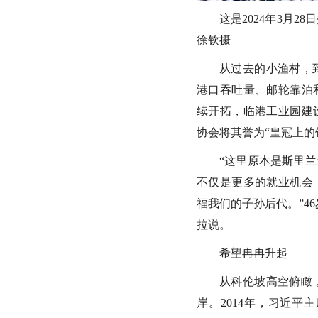
这是2024年3月
徐钦摄
从过去的小渔村，
港口吞吐量、邮轮靠泊
续开拓，临港工业园建
协会将其誉为“皇冠上的
“这里原本是斯里
不仅是更多的就业机会
福我们的子孙后代。”4
拉说。
希望冉冉升起
从科伦坡高空俯瞰
岸。2014年，习近