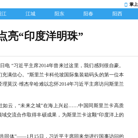
掌上
阳江
江城
阳东
阳春
阳西
点亮“印度洋明珠”
6日电 “习近平主席2014年曾来过这里，我们感到很自豪。
们充满信心。”斯里兰卡科伦坡国际集装箱码头的第一位本
经理莫汉·维杰辛哈难以忘怀2014年习近平主席访问斯里兰
吐如云，“未来之城”在海上兴起……中国同斯里兰卡高质
领域交流合作取得丰硕成果，为斯里兰卡这颗“印度洋上的
共同体”——1月15日，习近平主席同来华进行国事访问的