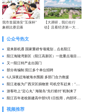
我市首届渔安“互保杯”
【大调研，我们在行
象棋比赛启幕
动】且看经济第一大省
的这份“文化答卷” ——
广东文化传承创新发展
公众号热文
的实践探索
迎来新机遇 国家重磅专项规划，点名阳江
阳江海陵湾新区（阳江高新区）一批重点项目集中投产
又一阳江特产走出国门
部分有编制 阳江多个单位招聘
6人深夜赶海被海水围困 多部门合力救援
阳江老板为广西灾区捐物资 司机空车赶来：“免费拉！”
游客吃上“定心丸” 海陵岛“先行赔付”机制来了
阳江百年老校新建高中部9月1日投用，内部环境曝光
视频推荐