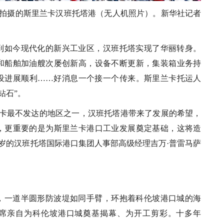
28日拍摄的斯里兰卡汉班托塔港（无人机照片）。新华社记者
到如今现代化的新兴工业区，汉班托塔实现了华丽转身。
和船舶加油艘次屡创新高，设备不断更新，集装箱业务持
设进展顺利……好消息一个接一个传来。斯里兰卡托运人
钻石”。
兰卡最不发达的地区之一，汉班托塔港带来了发展的希望，
，更重要的是为斯里兰卡港口工业发展奠定基础，这将造
6岁的汉班托塔国际港口集团人事部高级经理吉万·普雷马萨
，一道半圆形防波堤如同手臂，环抱着科伦坡港口城的海
平主席亲自为科伦坡港口城奠基揭幕、为开工剪彩。十多年