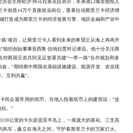
委员会主席哈沙·阿马拉塞克拉表示，未来港口城全面投入
兰卡创造14万个直接就业岗位，显著拉动斯里兰卡经济增
口城打造成为斯里兰卡的经济发展引擎、地区金融和产业中
带一路’项目，让斯里兰卡人看到未来的希望正从海上冉冉升
路”组织创始董事亚西鲁·拉纳拉贾对记者说。他十分关注两
其对两国元首共同见证签署共建“一带一路”合作规划和多
振奋，“期待斯中两国在基础设施建设、能源开发、农业现
、互利共赢”。
里兰卡民众最常用的纸币。当地人指着纸币上的建筑说：“这
站。”
约130公里的卡尔皮提亚半岛上，一座庞大的基站、三支高
的风车，矗立在海天之间，守护着斯里兰卡的万家灯火。