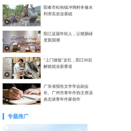
阳春市松柏镇冲垌村冬修水
利夯实农业基础
阳江这届年轻人，让猪肠碌
变新国潮
“上门做饭”走红，阳江00后
解锁就业新赛道
广东省报告文学学会副会
长、广州市青年作协主席汤
炎忠谈青年作家创作
专题推广