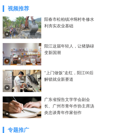
视频推荐
阳春市松柏镇冲垌村冬修水
利夯实农业基础
阳江这届年轻人，让猪肠碌
变新国潮
“上门做饭”走红，阳江00后
解锁就业新赛道
广东省报告文学学会副会
长、广州市青年作协主席汤
炎忠谈青年作家创作
专题推广