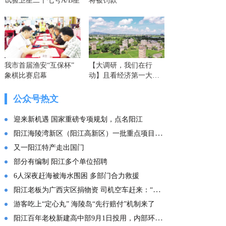
试验卫星二十七号A/B星
将被罚款
我市首届渔安“互保杯”
【大调研，我们在行
象棋比赛启幕
动】且看经济第一大省
的这份“文化答卷” ——
广东文化传承创新发展
公众号热文
的实践探索
迎来新机遇 国家重磅专项规划，点名阳江
阳江海陵湾新区（阳江高新区）一批重点项目集中投产
又一阳江特产走出国门
部分有编制 阳江多个单位招聘
6人深夜赶海被海水围困 多部门合力救援
阳江老板为广西灾区捐物资 司机空车赶来：“免费拉！”
游客吃上“定心丸” 海陵岛“先行赔付”机制来了
阳江百年老校新建高中部9月1日投用，内部环境曝光