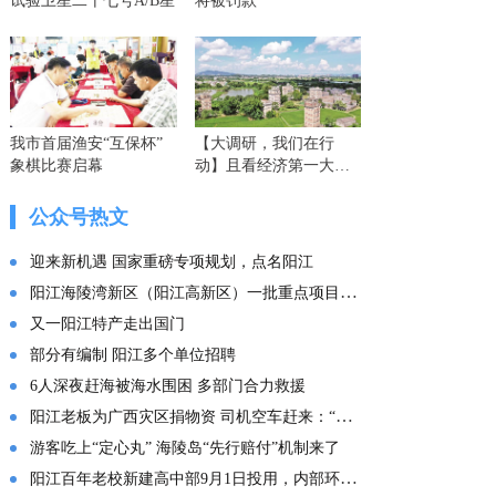
试验卫星二十七号A/B星
将被罚款
我市首届渔安“互保杯”
【大调研，我们在行
象棋比赛启幕
动】且看经济第一大省
的这份“文化答卷” ——
广东文化传承创新发展
公众号热文
的实践探索
迎来新机遇 国家重磅专项规划，点名阳江
阳江海陵湾新区（阳江高新区）一批重点项目集中投产
又一阳江特产走出国门
部分有编制 阳江多个单位招聘
6人深夜赶海被海水围困 多部门合力救援
阳江老板为广西灾区捐物资 司机空车赶来：“免费拉！”
游客吃上“定心丸” 海陵岛“先行赔付”机制来了
阳江百年老校新建高中部9月1日投用，内部环境曝光