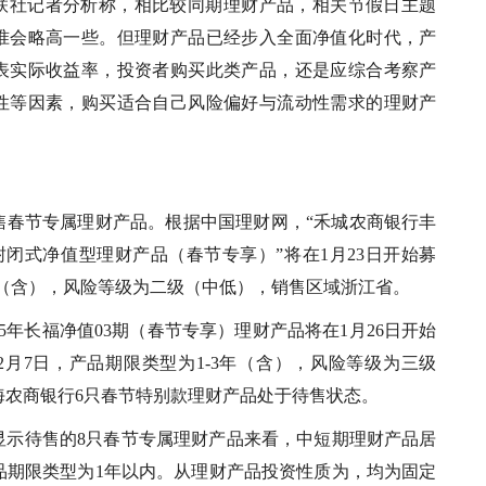
联社记者分析称，相比较同期理财产品，相关节假日主题
准会略高一些。但理财产品已经步入全面净值化时代，产
表实际收益率，投资者购买此类产品，还是应综合考察产
性等因素，购买适合自己风险偏好与流动性需求的理财产
售春节专属理财产品。根据中国理财网，“禾城农商银行丰
4期封闭式净值型理财产品（春节专享）”将在1月23日开始募
月（含），风险等级为二级（中低），销售区域浙江省。
25年长福净值03期（春节专享）理财产品将在1月26日开始
月7日，产品期限类型为1-3年（含），风险等级为三级
海农商银行6只春节特别款理财产品处于待售状态。
显示待售的8只春节专属理财产品来看，中短期理财产品居
品期限类型为1年以内。从理财产品投资性质为，均为固定