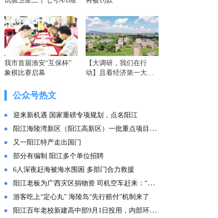
试验卫星二十七号A/B星
将被罚款
我市首届渔安“互保杯”
【大调研，我们在行
象棋比赛启幕
动】且看经济第一大省
的这份“文化答卷” ——
广东文化传承创新发展
公众号热文
的实践探索
迎来新机遇 国家重磅专项规划，点名阳江
阳江海陵湾新区（阳江高新区）一批重点项目集中投产
又一阳江特产走出国门
部分有编制 阳江多个单位招聘
6人深夜赶海被海水围困 多部门合力救援
阳江老板为广西灾区捐物资 司机空车赶来：“免费拉！”
游客吃上“定心丸” 海陵岛“先行赔付”机制来了
阳江百年老校新建高中部9月1日投用，内部环境曝光