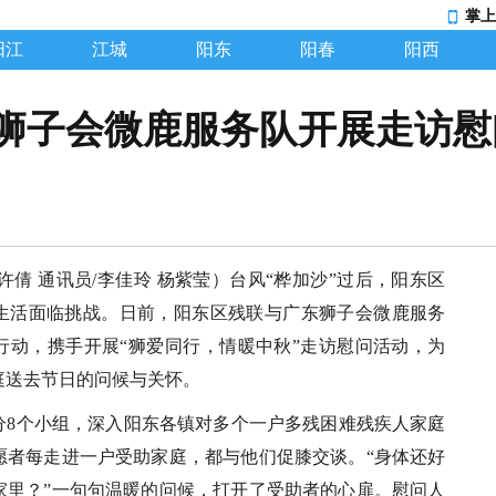
掌上
阳江
江城
阳东
阳春
阳西
狮子会微鹿服务队开展走访慰
许倩 通讯员/李佳玲 杨紫莹）台风“桦加沙”过后，阳东区
生活面临挑战。日前，阳东区残联与广东狮子会微鹿服务
行动，携手开展“狮爱同行，情暖中秋”走访慰问活动，为
庭送去节日的问候与关怀。
分8个小组，深入阳东各镇对多个一户多残困难残疾人家庭
愿者每走进一户受助家庭，都与他们促膝交谈。“身体还好
家里？”一句句温暖的问候，打开了受助者的心扉。慰问人