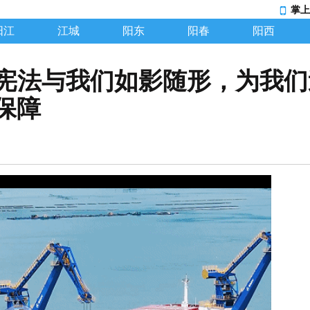
掌上
阳江
江城
阳东
阳春
阳西
，宪法与我们如影随形，为我
保障