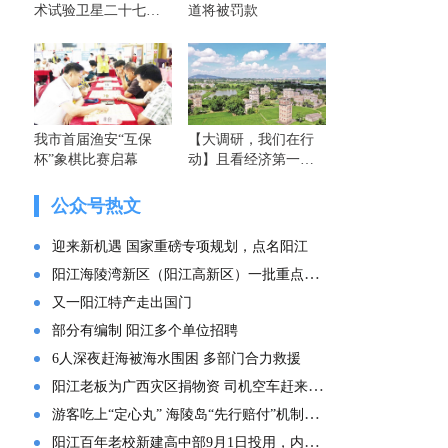
术试验卫星二十七号
道将被罚款
A/B星
我市首届渔安“互保
【大调研，我们在行
杯”象棋比赛启幕
动】且看经济第一大
省的这份“文化答卷”
——广东文化传承创
公众号热文
新发展的实践探索
迎来新机遇 国家重磅专项规划，点名阳江
阳江海陵湾新区（阳江高新区）一批重点项目集中投产
又一阳江特产走出国门
部分有编制 阳江多个单位招聘
6人深夜赶海被海水围困 多部门合力救援
阳江老板为广西灾区捐物资 司机空车赶来：“免费拉！”
游客吃上“定心丸” 海陵岛“先行赔付”机制来了
阳江百年老校新建高中部9月1日投用，内部环境曝光