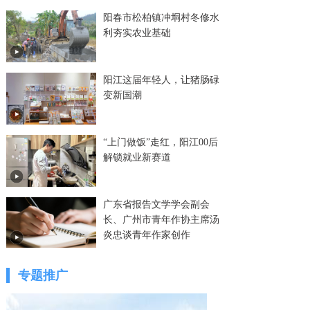
阳春市松柏镇冲垌村冬修水
利夯实农业基础
阳江这届年轻人，让猪肠碌
变新国潮
“上门做饭”走红，阳江00后
解锁就业新赛道
广东省报告文学学会副会
长、广州市青年作协主席汤
炎忠谈青年作家创作
专题推广