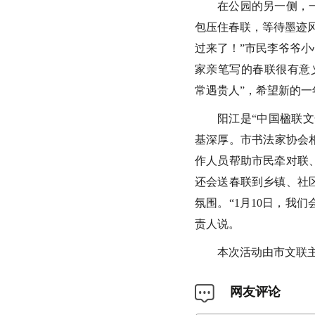
在公园的另一侧，
包压住春联，等待墨迹
过来了！”市民李爷爷
家亲笔写的春联很有意
常遇贵人”，希望新的一
阳江是“中国楹联文
基深厚。市书法家协会相
作人员帮助市民牵对联
还会送春联到乡镇、社
氛围。“1月10日，我
责人说。
本次活动由市文联
网友评论