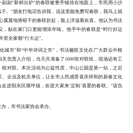
一副副“新鲜出炉”的春联被整齐铺排在地面上，市民用小沙
风干。“朋友打电话告诉我，说这里能免费写春联，我马上就
小心翼翼地将晾干的春联折起，脸上洋溢着欢喜。他认为书法
义，贴在家门口更能增添年味。他手中的春联是“时行好运
年里全家都“行大运”。
化城市”和“中华诗词之市”，书法楹联文化在广大群众中根
关负责人介绍，当天共准备了1600张对联纸，现场还有工
、晾对联。本次活动为公益性质，中山公园是第一站，之后
区、企业及机关单位，让全市人民感受喜庆祥和的新春文化
们会走进阳东区塘坪镇，欢迎大家来‘定制’喜爱的春联。”该负
主办，市书法家协会承办。