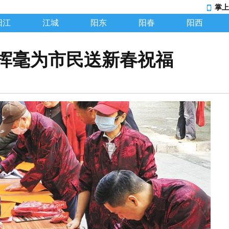
掌上
阳江
江城
阳东
阳春
阳西
挥毫为市民送新春祝福