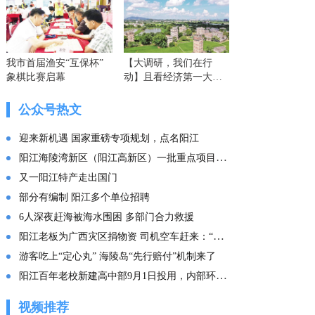
我市首届渔安“互保杯”
【大调研，我们在行
象棋比赛启幕
动】且看经济第一大省
的这份“文化答卷” ——
广东文化传承创新发展
公众号热文
的实践探索
迎来新机遇 国家重磅专项规划，点名阳江
阳江海陵湾新区（阳江高新区）一批重点项目集中投产
又一阳江特产走出国门
部分有编制 阳江多个单位招聘
6人深夜赶海被海水围困 多部门合力救援
阳江老板为广西灾区捐物资 司机空车赶来：“免费拉！”
游客吃上“定心丸” 海陵岛“先行赔付”机制来了
阳江百年老校新建高中部9月1日投用，内部环境曝光
视频推荐