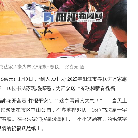
书法家挥毫为市民“定制”春联。 张嘉元 摄
张嘉元）1月9日，“到人民中去”2025年阳江市春联进万家惠
园，16位书法家现场挥毫，为群众送上春联和新春祝福。
副‘花开富贵 竹报平安’。”“这字写得真大气！”……当天上
市民聚集在市区中山公园，有序地排起队，16位书法家一字
制”春联。在书法家们挥毫泼墨间，一个个遒劲有力的毛笔字
温情的祝福跃然纸上。