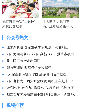
我市首届渔安“互保杯”
【大调研，我们在行
象棋比赛启幕
动】且看经济第一大省
的这份“文化答卷” ——
广东文化传承创新发展
公众号热文
的实践探索
迎来新机遇 国家重磅专项规划，点名阳江
阳江海陵湾新区（阳江高新区）一批重点项目集中投产
又一阳江特产走出国门
部分有编制 阳江多个单位招聘
6人深夜赶海被海水围困 多部门合力救援
阳江老板为广西灾区捐物资 司机空车赶来：“免费拉！”
游客吃上“定心丸” 海陵岛“先行赔付”机制来了
阳江百年老校新建高中部9月1日投用，内部环境曝光
视频推荐