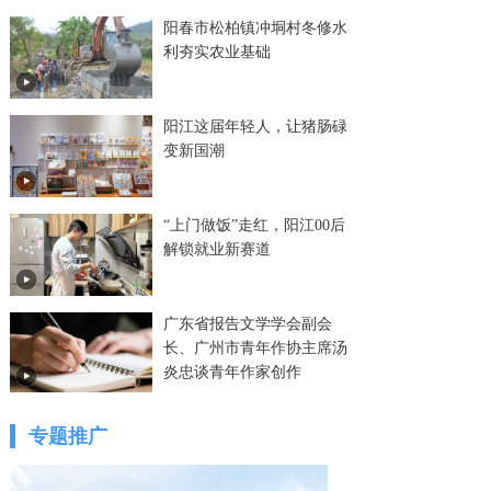
阳春市松柏镇冲垌村冬修水
利夯实农业基础
阳江这届年轻人，让猪肠碌
变新国潮
“上门做饭”走红，阳江00后
解锁就业新赛道
广东省报告文学学会副会
长、广州市青年作协主席汤
炎忠谈青年作家创作
专题推广