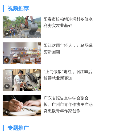
视频推荐
阳春市松柏镇冲垌村冬修水
利夯实农业基础
阳江这届年轻人，让猪肠碌
变新国潮
“上门做饭”走红，阳江00后
解锁就业新赛道
广东省报告文学学会副会
长、广州市青年作协主席汤
炎忠谈青年作家创作
专题推广