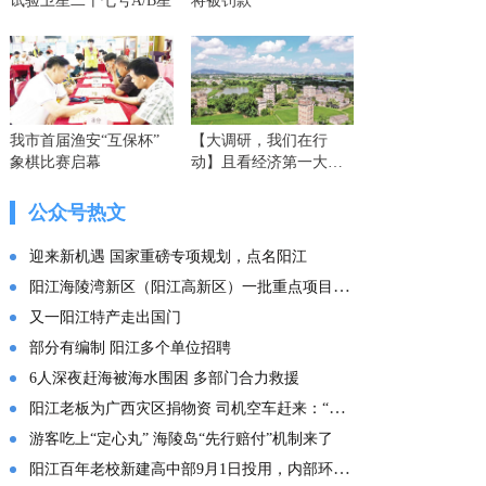
试验卫星二十七号A/B星
将被罚款
我市首届渔安“互保杯”
【大调研，我们在行
象棋比赛启幕
动】且看经济第一大省
的这份“文化答卷” ——
广东文化传承创新发展
公众号热文
的实践探索
迎来新机遇 国家重磅专项规划，点名阳江
阳江海陵湾新区（阳江高新区）一批重点项目集中投产
又一阳江特产走出国门
部分有编制 阳江多个单位招聘
6人深夜赶海被海水围困 多部门合力救援
阳江老板为广西灾区捐物资 司机空车赶来：“免费拉！”
游客吃上“定心丸” 海陵岛“先行赔付”机制来了
阳江百年老校新建高中部9月1日投用，内部环境曝光