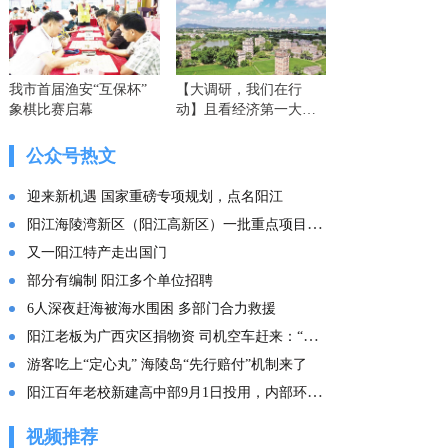
我市首届渔安“互保杯”
【大调研，我们在行
象棋比赛启幕
动】且看经济第一大省
的这份“文化答卷” ——
广东文化传承创新发展
公众号热文
的实践探索
迎来新机遇 国家重磅专项规划，点名阳江
阳江海陵湾新区（阳江高新区）一批重点项目集中投产
又一阳江特产走出国门
部分有编制 阳江多个单位招聘
6人深夜赶海被海水围困 多部门合力救援
阳江老板为广西灾区捐物资 司机空车赶来：“免费拉！”
游客吃上“定心丸” 海陵岛“先行赔付”机制来了
阳江百年老校新建高中部9月1日投用，内部环境曝光
视频推荐