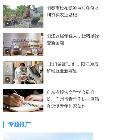
阳春市松柏镇冲垌村冬修水
利夯实农业基础
阳江这届年轻人，让猪肠碌
变新国潮
“上门做饭”走红，阳江00后
解锁就业新赛道
广东省报告文学学会副会
长、广州市青年作协主席汤
炎忠谈青年作家创作
专题推广