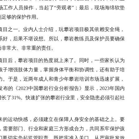
场工作人员操作，当起了“旁观者”；最后，现场海绵软垫
到足够的保护作用。
项目之一。业内人士介绍，玩攀岩项目极其依赖安全绳，
系好，后果不堪设想。所以，攀岩教练员及保护员要确保
乃非常大、非常重的责任。
奥运项目后，攀岩项目的热度就上来了。同时，一些家长认为
孩子增强肢体力量，掌握身体平衡和协调性，还有助于培
力。于是，近两年成人和青少年攀岩培训市场迅速扩展，
布的《2023中国攀岩行业分析报告》显示，2023年国内
年增长了31%。快速扩张的攀岩行业里，安全隐患必须引起社
来的运动快感，必须建立在保障人身安全的基础之上。要
，需要部门、行业和家庭三方形成合力，共同系牢保护孩
部门要切实负起监管职责，既把牢准入关口，从严审批发放