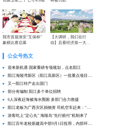
试验卫星二十七号A/B星
将被罚款
我市首届渔安“互保杯”
【大调研，我们在行
象棋比赛启幕
动】且看经济第一大省
的这份“文化答卷” ——
广东文化传承创新发展
公众号热文
的实践探索
迎来新机遇 国家重磅专项规划，点名阳江
阳江海陵湾新区（阳江高新区）一批重点项目集中投产
又一阳江特产走出国门
部分有编制 阳江多个单位招聘
6人深夜赶海被海水围困 多部门合力救援
阳江老板为广西灾区捐物资 司机空车赶来：“免费拉！”
游客吃上“定心丸” 海陵岛“先行赔付”机制来了
阳江百年老校新建高中部9月1日投用，内部环境曝光