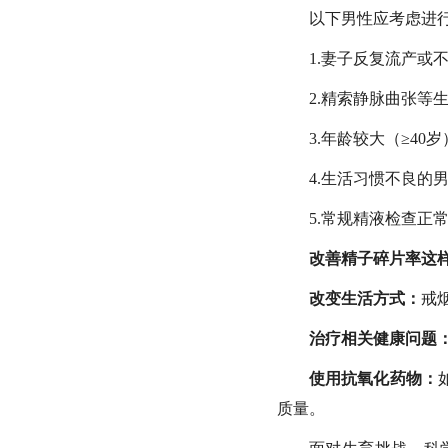
以下男性应考虑进行
1.妻子反复流产或
2.精索静脉曲张等
3.年龄较大（≥40
4.生活习惯不良的
5.常规精液检查正
改善精子碎片率这
改变生活方式：
戒
治疗相关健康问题
使用抗氧化药物：
质量。