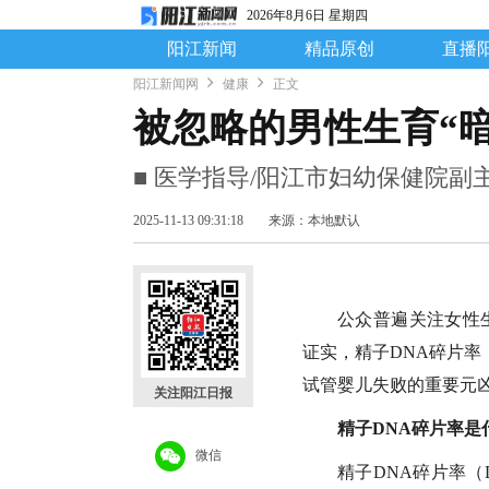
2026年8月6日 星期四
阳江新闻
精品原创
直播
阳江新闻网
健康
正文
被忽略的男性生育“暗
■ 医学指导/阳江市妇幼保健院副
2025-11-13 09:31:18
来源：本地默认
公众普遍关注女性
证实，精子DNA碎片率
试管婴儿失败的重要元
关注阳江日报
精子DNA碎片率是
微信
精子DNA碎片率（