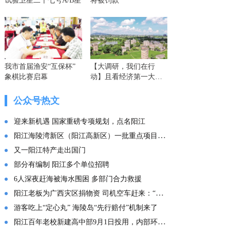
试验卫星二十七号A/B星
将被罚款
我市首届渔安“互保杯”
【大调研，我们在行
象棋比赛启幕
动】且看经济第一大省
的这份“文化答卷” ——
广东文化传承创新发展
公众号热文
的实践探索
迎来新机遇 国家重磅专项规划，点名阳江
阳江海陵湾新区（阳江高新区）一批重点项目集中投产
又一阳江特产走出国门
部分有编制 阳江多个单位招聘
6人深夜赶海被海水围困 多部门合力救援
阳江老板为广西灾区捐物资 司机空车赶来：“免费拉！”
游客吃上“定心丸” 海陵岛“先行赔付”机制来了
阳江百年老校新建高中部9月1日投用，内部环境曝光