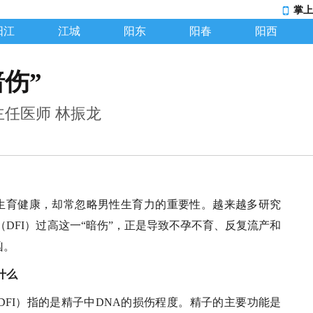
掌上
阳江
江城
阳东
阳春
阳西
伤”
主任医师 林振龙
生育健康，却常忽略男性生育力的重要性。越来越多研究
（DFI）过高这一“暗伤”，正是导致不孕不育、反复流产和
凶。
什么
DFI）指的是精子中DNA的损伤程度。精子的主要功能是