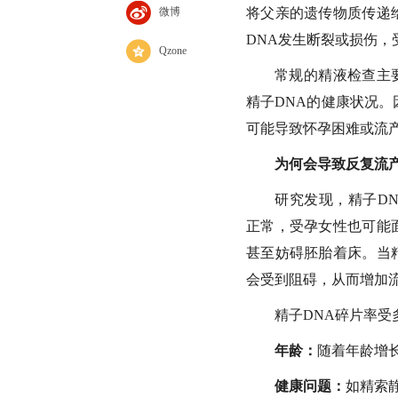
微博
将父亲的遗传物质传递
DNA发生断裂或损伤
Qzone
常规的精液检查主
精子DNA的健康状况。
可能导致怀孕困难或流
为何会导致反复流
研究发现，精子D
正常，受孕女性也可能
甚至妨碍胚胎着床。当
会受到阻碍，从而增加
精子DNA碎片率
年龄：
随着年龄增
健康问题：
如精索