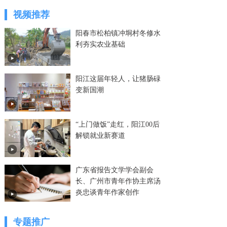
视频推荐
阳春市松柏镇冲垌村冬修水
利夯实农业基础
阳江这届年轻人，让猪肠碌
变新国潮
“上门做饭”走红，阳江00后
解锁就业新赛道
广东省报告文学学会副会
长、广州市青年作协主席汤
炎忠谈青年作家创作
专题推广