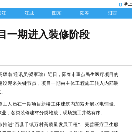
掌上
阳江
江城
阳东
阳春
阳西
目一期进入装修阶段
杨辉南 通讯员/梁家瑜）近日，阳春市重点民生医疗项目的
建设迎来关键节点，项目一期由主体工程施工转入内部装
工。
施工人员在一期项目新楼主体建筑内加紧开展水电铺设、
作业，各类装修建材分类堆放，现场施工井然有序。
市推进“百县千镇万村高质量发展工程”、完善医疗卫生服