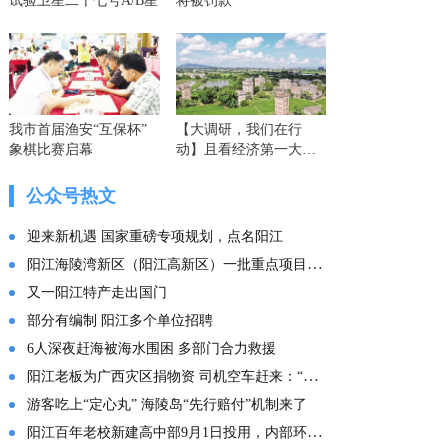
试验卫星二十七号A/B星
将被罚款
我市首届渔安“互保杯”
【大调研，我们在行
象棋比赛启幕
动】且看经济第一大省
的这份“文化答卷” ——
广东文化传承创新发展
公众号热文
的实践探索
迎来新机遇 国家重磅专项规划，点名阳江
阳江海陵湾新区（阳江高新区）一批重点项目集中投产
又一阳江特产走出国门
部分有编制 阳江多个单位招聘
6人深夜赶海被海水围困 多部门合力救援
阳江老板为广西灾区捐物资 司机空车赶来：“免费拉！”
游客吃上“定心丸” 海陵岛“先行赔付”机制来了
阳江百年老校新建高中部9月1日投用，内部环境曝光