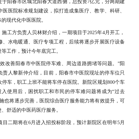
址于阳春市区城北阳春大道西侧，总投资7亿元，分两期建
中医医院标准规划建设，拟打造成集医疗、教学、科研、
体的现代化中医医院。
施工方负责人贝林财介绍，一期项目于2025年4月开工，
修、水电暖通、医疗专项工程，后续将逐步开展医疗设备
设等工作，预计今年底完工。
有效改善阳春市中医院停车难、周边道路拥堵等问题。”阳
负责人黎新仲介绍，目前，阳春市中医院现址的停车位只
众停车，职工上班不能将车停在医院。新院区规划800个车
，投入使用后，困扰职工和市民的停车难问题将成为“过去
设施也将逐步完善，医院综合医疗服务能力将有效提升，可
捷、舒适的中医药医疗服务。
项目二期将在6月进入招投标阶段，预计新院区在明年5月