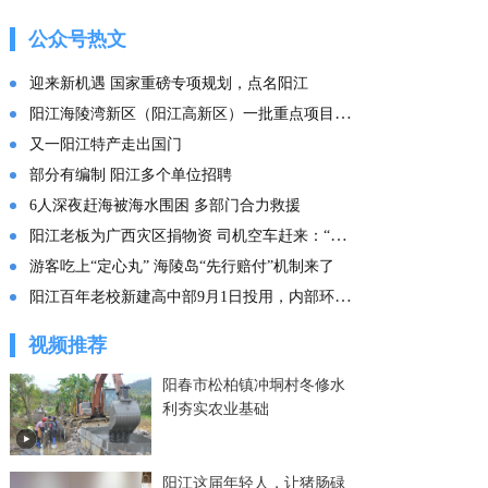
的这份“文化答卷” ——
广东文化传承创新发展
公众号热文
的实践探索
迎来新机遇 国家重磅专项规划，点名阳江
阳江海陵湾新区（阳江高新区）一批重点项目集中投产
又一阳江特产走出国门
部分有编制 阳江多个单位招聘
6人深夜赶海被海水围困 多部门合力救援
阳江老板为广西灾区捐物资 司机空车赶来：“免费拉！”
游客吃上“定心丸” 海陵岛“先行赔付”机制来了
阳江百年老校新建高中部9月1日投用，内部环境曝光
视频推荐
阳春市松柏镇冲垌村冬修水
利夯实农业基础
阳江这届年轻人，让猪肠碌