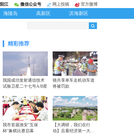
阳江
微信公众号
网上投稿
官方微博
海陵岛
高新区
滨海新区
精彩推荐
我国成功发射通信技术
骑共享单车走机动车道
试验卫星二十七号A/B星
将被罚款
我市首届渔安“互保
【大调研，我们在行
杯”象棋比赛启幕
动】且看经济第一大省