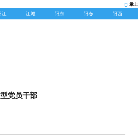
掌上
阳江
江城
阳东
阳春
阳西
干型党员干部