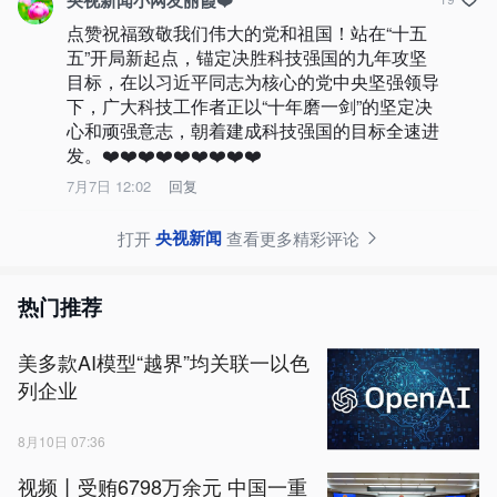
央视新闻小网友丽霞❤️
点赞祝福致敬我们伟大的党和祖国！站在“十五
五”开局新起点，锚定决胜科技强国的九年攻坚
目标，在以习近平同志为核心的党中央坚强领导
下，广大科技工作者正以“十年磨一剑”的坚定决
心和顽强意志，朝着建成科技强国的目标全速进
发。❤️❤️❤️❤️❤️❤️❤️❤️❤️
7月7日 12:02
回复
央视新闻
打开
查看更多精彩评论
热门推荐
美多款AI模型“越界”均关联一以色
列企业
8月10日 07:36
视频丨受贿6798万余元 中国一重