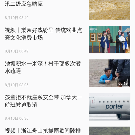
汛二级应急响应
8月10日 08:49
视频丨梨园好戏纷呈 传统戏曲点
亮文化消费市场
8月10日 08:49
池塘积水一米深！村干部多次潜
水疏通
00:19
8月10日 08:05
孩童拒不就座系安全带 加拿大一
航班被迫取消
8月10日 06:30
视频丨浙江舟山抢抓雨歇间隙排