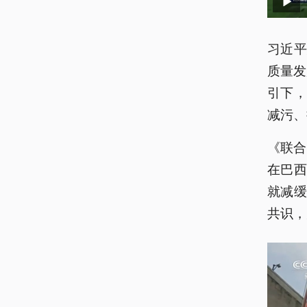
习近
质量发
引下
减污、
《联合
在巴西
就减
共识，