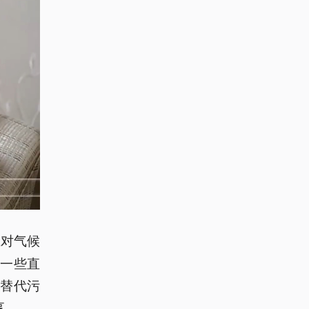
应对气候
一些直
替代污
享。