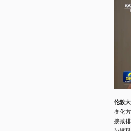
伦敦大
变化
接减
染燃料