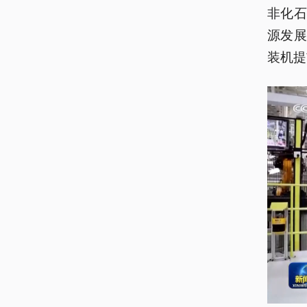
非化
源发
装机提