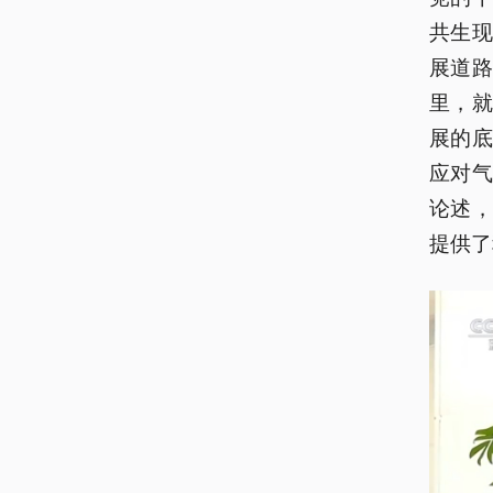
共生
展道
里，
展的
应对
论述
提供了