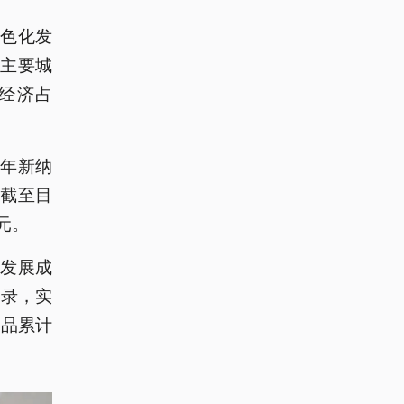
绿色化发
国主要城
”经济占
年新纳
。截至目
元。
发展成
忘录，实
产品累计