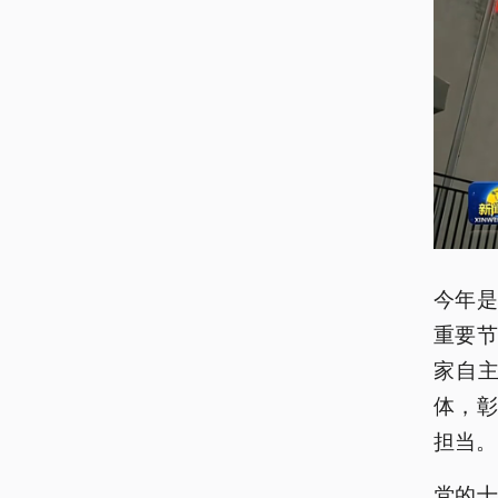
今年
重要节
家自
体，
担当。
党的