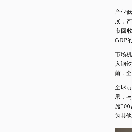
产业低
展，产
市回收
GDP
市场
入钢铁
前，全
全球
果，与
施30
为其他