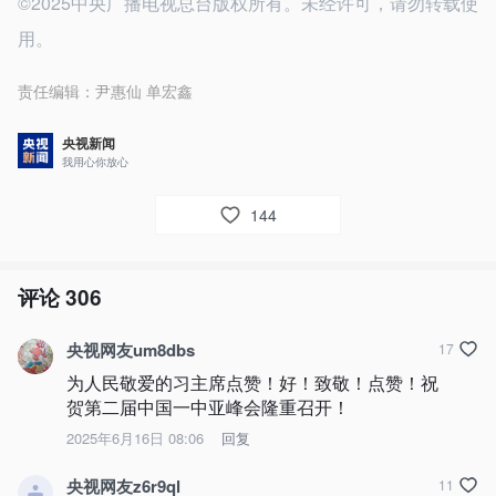
©2025中央广播电视总台版权所有。未经许可，请勿转载使
用。
责任编辑：
尹惠仙 单宏鑫
央视新闻
我用心你放心
144
评论
306
央视网友um8dbs
17
为人民敬爱的习主席点赞！好！致敬！点赞！祝
贺第二届中国一中亚峰会隆重召开！
2025年6月16日 08:06
回复
央视网友z6r9ql
11